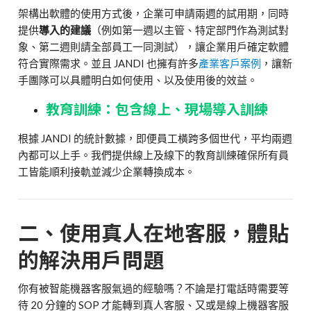
架構出軟體的使用方式後，企業可申請兩週的試用期，同時
提供
導入的建議
（例如第一週以主管、特定部門作為測試對
象、第二週則請全部員工一同測試），讓企業用戶確定軟體
符合實際需求。並且 JANDI 也擁有許多
產業客戶案例
，讓新
手團隊可以具體明白如何使用、以及使用後的效益。
教育訓練：包含線上、現場導入訓練
根據 JANDI 的統計數據，即便員工橫跨多個世代，平均兩週
內都可以上手。我們提供線上及線下的教育訓練確保所有員
工皆能順利接軌並減少企業轉換成本。
二、使用真人在地客服，體貼
的解決用戶問題
你有被智能機器客服氣過的經驗嗎？不論是打電話時需要等
待 20 分鐘的 SOP 才能轉到真人客服、又或是線上機器客服