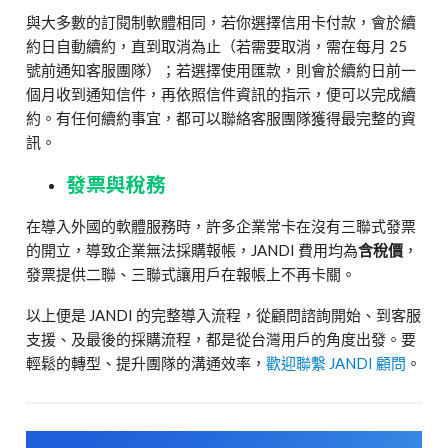
與大多數的訂閱制軟體相同，若你選擇信用卡付款，會於續
約日自動續約，直到取消為止（若需要取消，需在每月 25
號前通知客服團隊）；若選擇使用匯款，則會於續約日前一
個月收到通知信件，再依照信件資訊的指示，便可以完成續
約。有任何續約事宜，都可以聯絡客服團隊獲得最完整的資
訊。
發票與稅務
在導入外國的軟體服務時，許多企業常卡在沒有三聯式發票
的開立，導致企業無法採購報帳，JANDI 費用均為
含稅價
，
發票提供二聯、三聯式讓用戶在報帳上不再卡關。
以上便是 JANDI 的完整導入流程，從顧問諮詢開始、到客服
支援、及最後的採購流程，都是從台灣用戶的角度出發。要
輕鬆的轉型、提升團隊的溝通效率，
歡迎聯繫 JANDI 顧問
。