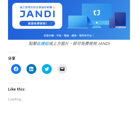
點擊
此連結
或上方圖片，即可免費使用 JANDI
分享
Click
Click
Click
Click
to
to
to
to
share
share
share
email
on
on
on
a
Facebook
LinkedIn
Twitter
link
(Opens
(Opens
(Opens
to
Like this:
in
in
in
a
new
new
new
friend
Loading...
window)
window)
window)
(Opens
in
new
window)