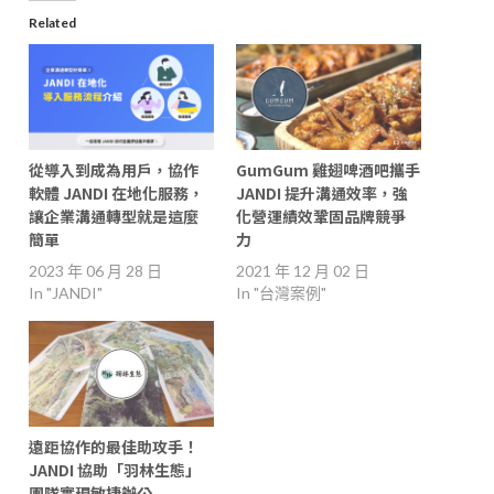
Related
從導入到成為用戶，協作
GumGum 雞翅啤酒吧攜手
軟體 JANDI 在地化服務，
JANDI 提升溝通效率，強
讓企業溝通轉型就是這麼
化營運績效鞏固品牌競爭
簡單
力
2023 年 06 月 28 日
2021 年 12 月 02 日
In "JANDI"
In "台灣案例"
遠距協作的最佳助攻手！
JANDI 協助「羽林生態」
團隊實現敏捷辦公