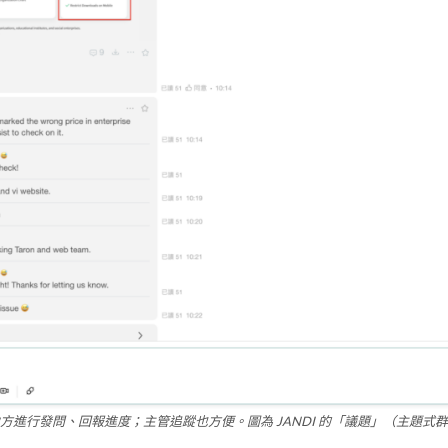
進行發問、回報進度；主管追蹤也方便。圖為 JANDI 的「議題」（主題式