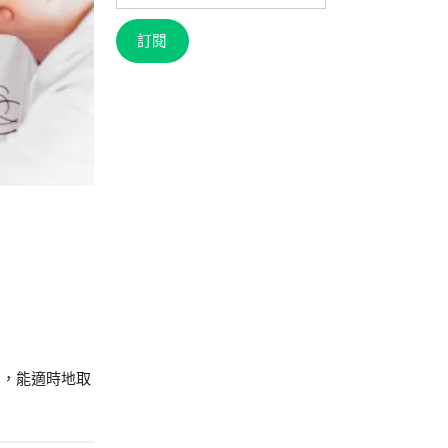
信
箱
訂閱
法，能適時地取