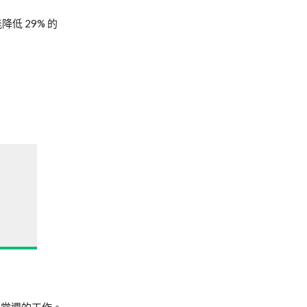
低 29% 的
報當週的工作。