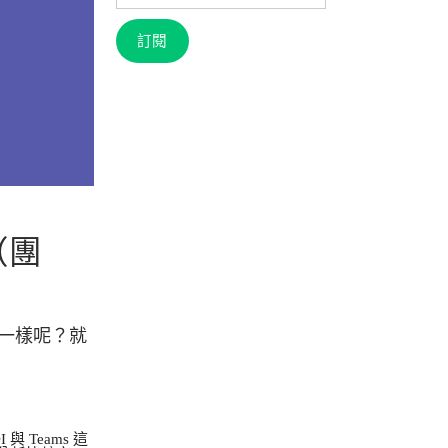
信
箱
訂閱
（團
麼不一樣呢？就
 Teams 這