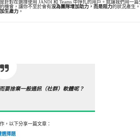
對在選擇使用 JANDI 和 Teams 中掙扎的用戶。就讓我們用一
的機會，讓你不至於會有
沒為團隊增加助力，而是阻力
的狀況產生
加生產力
。
而要捨棄一般通訊（社群）軟體呢？
作，以下分享一篇文章：
關鍵選擇題