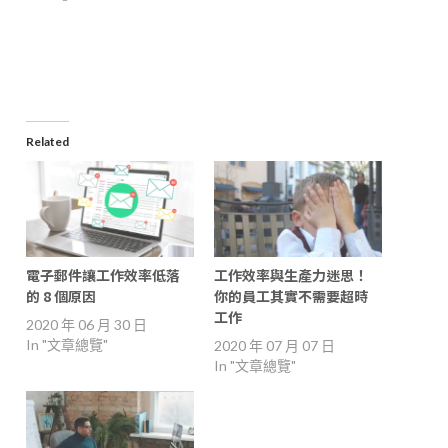
in
new
window)
Related
電子郵件讓工作效率低落
工作效率與生產力迷思！
的 8 個原因
你的員工其實不需要超時
工作
2020 年 06 月 30 日
In "文章總覽"
2020 年 07 月 07 日
In "文章總覽"