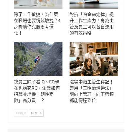
除了工作敏捷，為什麼
對抗「帕金森定律」提
在職場也要情緒敏捷？4
升工作生產力！身為主
步驟助你克服思考僵
管及員工可以各自運用
化！
的有效策略
找員工除了看IQ、EQ現
職場中階主管生存記！
在也講究RQ，企業如何
善用「三明治溝通法」
招募並培養「韌性商
讓向上管理、向下帶領
數」高分員工？
都能傳達到位
PREV
NEXT