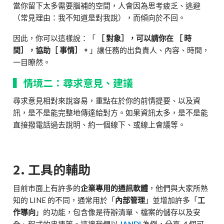
當你留下太多需要腦補的空間，人會因為思考疲乏、逃避
（常見理由：我不知道是對我說），而傾向於不回。
因此，你可以這樣說：「
［ 對象］，可以請你在 ［ 時
間］，協助［ 事情］。
」讓任務的出負責人、內容、時間，
一目瞭然。
▍情境二：尋求意見、建議
尋求意見相對來說容易，重點在於你的前情提要、以及資
訊，是不是能完整地傳達給對方。如果資訊太多，是不是能
直接撥電話過去說明、約一個線下、或線上會議等。
2. 工具的輔助
目前市面上有許多的
企業專用的通訊軟體
，他們與大家所熟
知的 LINE 的不同，通常用於「
內部管理
」並增加許多「
工
作導向
」的功能，包含像是待辦清單、檔案的儲存以及安
全、程式的串連等。這邊我們以
JANDI
為例，分享 4 個可