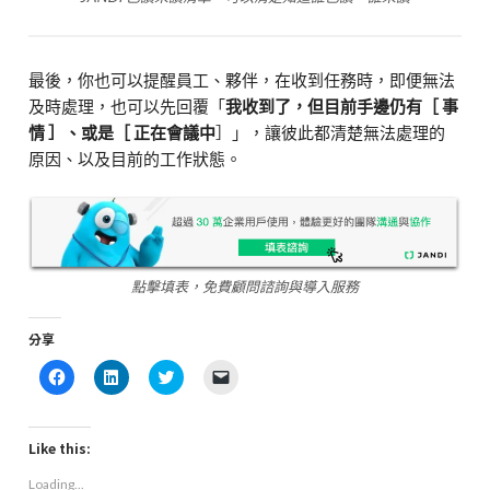
最後，你也可以提醒員工、夥伴，在收到任務時，即便無法
及時處理，也可以先回覆「
我收到了，但目前手邊仍有［ 事
情 ］、或是［ 正在會議中
］」，讓彼此都清楚無法處理的
原因、以及目前的工作狀態。
點擊填表，免費顧問諮詢與導入服務
分享
Click
Click
Click
Click
to
to
to
to
share
share
share
email
on
on
on
a
Facebook
LinkedIn
Twitter
link
(Opens
(Opens
(Opens
to
Like this:
in
in
in
a
new
new
new
friend
Loading...
window)
window)
window)
(Opens