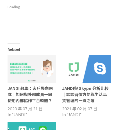
in
in
in
a
new
new
new
friend
Loading...
window)
window)
window)
(Opens
in
new
window)
Related
JANDI 教學：客戶導向團
JANDI與 Skype 分析比較
隊｜如何與外部成員一同
｜談談習慣方便與生活品
使用內部協作平台軟體？
質管理的一線之隔
2020 年 07 月 21 日
2021 年 02 月 07 日
In "JANDI"
In "JANDI"