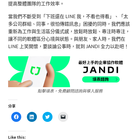
提高整體團隊的工作效率。
當我們不斷受到「下班還在 LINE 我，不看也得看」、「太
多公司群組、同事，很怕傳錯訊息」困擾的同時，我們應該
重新為工作與生活區分儀式感，放鬆時放鬆、專注時專注，
讓不同的軟體區分心境與狀態。與朋友、家人時，我們在
LINE 上笑開懷，要談論公事時，就到 JANDI 全力以赴吧！
點擊填表，免費顧問諮詢與導入服務
分享
Click
Click
Click
Click
to
to
to
to
share
share
share
email
on
on
on
a
Facebook
LinkedIn
Twitter
link
(Opens
(Opens
(Opens
to
Like this: