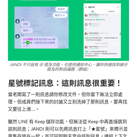
JANDI 不只設有 ＠ 提及功能，也提供通知中心，讓你快速找到被＠
提及的對話議題（群組）
星號標記訊息：這則訊息很重要！
當老闆寫了一則訊息請你修改文件，但你當下無法立即處
理，但成員們接下來的討論又立刻洗掉了那則訊息，要再找
又要往上滑….。
雖然 LINE 有 Keep 儲存功能，但無法從 Keep 中再直接跳到
該則訊息；JANDI 則可以先將訊息打上「★星號」來標示並
蒐集存放在一起，並可回到聊天室中該則訊息，連結上下文