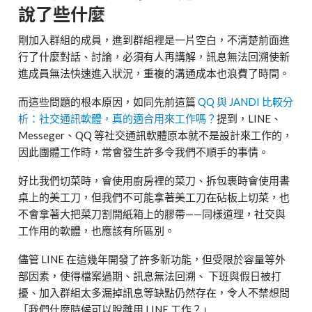
說了些什麼
剛加入群組的成員，進到群組裡是一片空白，不清楚前面進
行了什麼對話、討論，必須有人再講解，訊息無法回溯使新
進成員無法快速進入狀況，重複的溝通成本也浪費了時間。
而這些問題的根本原因，如同先前這篇
QQ 與 JANDI 比較分
析：社交通訊軟體，真的適合用來工作嗎？
提到，LINE、
Messeger、QQ 等社交通訊軟體原本就不是設計來工作的，
因此團體工作時，常會發生許多令我們不順手的事情。
好比我們切菜時，會使用廚房裡的菜刀、拆包裹時會使用書
桌上的美工刀，但我們不可能拿著美工刀在砧板上切菜，也
不會拿著大把菜刀割開紙箱上的膠帶——同樣道理，社交與
工作用的軟體，也應該有所區別。
儘管 LINE 在這幾年開發了許多新功能，但受限於容量等外
部因素，使得檔案過期、訊息無法回溯、 下班與假日被打
擾、加入群組太多漏掉訊息等缺點仍然存在，令人不禁想問
「我們什麼時候可以脫離用 LINE 工作？」