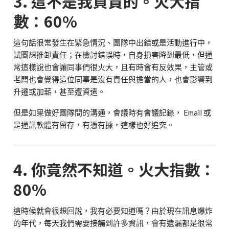
3. 這不是我負責的。火大指
數：60%
這句話很常發生在緊急情況、團隊中出錯或是活動進行中，
試圖想推卸責任；在檢討錯誤時，自身損害降到最低，但通
常這樣說也會讓同事們很火大，且有時會有反效果，主管或
老闆也會覺得這位同事是沒有責任與擔當的人，也會影響到
升遷或加薪，甚至遭資遣。
但是如果做好團隊間的溝通，會議時有會議記錄， Email 或
是通訊軟體有留存，有憑有據，這樣也好追究。
4. 你竟然不知道。火大指數：
80%
這時候就會很想回說，我有必要知道嗎？由於現在訊息爆炸
的年代，每天我們需要接觸到許多資訊，會有遺漏都是很常