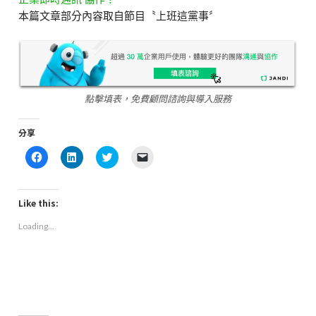
本篇文章部分內容取自節目〝上班這黨事〞
點擊填表，免費顧問諮詢與導入服務
分享
Click
Click
Click
Click
to
to
to
to
share
share
share
email
on
on
on
a
Facebook
LinkedIn
Twitter
link
(Opens
(Opens
(Opens
to
Like this:
in
in
in
a
new
new
new
friend
Loading...
window)
window)
window)
(Opens
in
new
window)