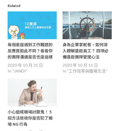
Related
每個星座遇到工作難題的
身為企業掌舵者，如何深
反應竟如此不同？看看你
入瞭解遠距員工？ 四項必
的團隊溝通是否也是這樣
備遠距團隊管理心法
2020 年 10 月 31 日
2020 年 10 月 11 日
In "JANDI"
In "工作效率與職場生活"
小心變成職場討厭鬼！ 5
招方法檢視你是否犯了職
場 NG 行為