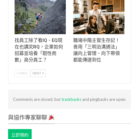
找員工除了看IQ、EQ現
職場中階主管生存記！
在也講究RQ，企業如何
善用「三明治溝通法」
招募並培養「韌性商
讓向上管理、向下帶領
數」高分員工？
都能傳達到位
PREV
NEXT
Comments are closed, but
trackbacks
and pingbacks are open.
與協作專家聊聊
立即預約