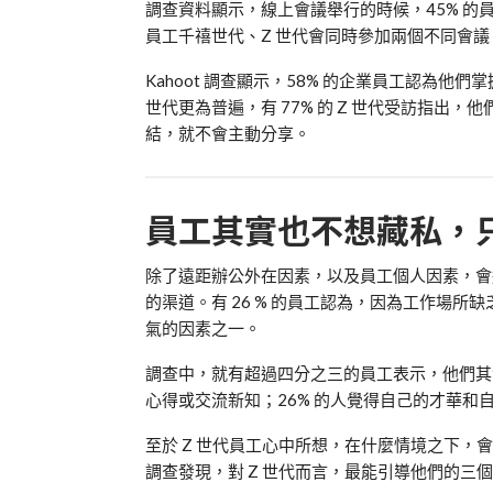
調查資料顯示，線上會議舉行的時候，
45%
的
員工千禧世代、
Z
世代會同時參加兩個不同會議
Kahoot
調查顯示，
58%
的企業員工認為他們掌
世代更為普遍，有
77%
的
Z
世代受訪指出，他
結，就
不會主動分享。
員工其實也不想藏私，
除了遠距辦公外在因素，以及員工個人因素，會
的渠道。有
26 %
的員工認為，因為工作場所缺
氣的因素之一。
調查中，就有
超過四分之三的員工表示，他們其
心得或交流新知；
26%
的人覺得自己的才華和
至於
Z
世代員工心中所想，在什麼情境之下，會
調查發現，對
Z
世代而言，最能引導他們的三個