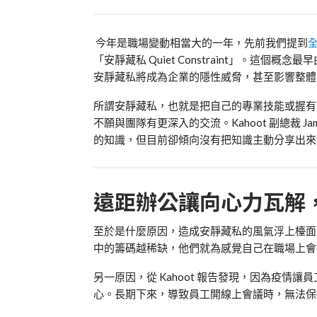
今年是職場變動相當大的一年，先前我們提到
「安靜藏私
Quiet Constraint
」。這個概念最早
安靜藏私將成為企業的隱性威脅，甚至影響整體
所謂安靜藏私，也就是把自己的專業技能或握有
不願與團隊有更深入的交流。
Kahoot
副總裁
Ja
的知識，但目前卻傾向沒有把知識主動分享出來
遠距辦公讓向心力瓦解
至於是什麼原因，造成
安靜藏私的風氣浮上檯面
中的籌碼越稀缺，他們就為感覺自己在職場上會
另一原因，從
Kahoot
報告發現，因為疫情讓員
心。長期下來，導致員工開線上會議時，無法保