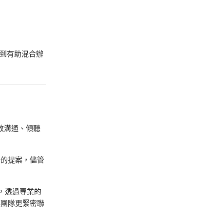
到有助混合辦
放溝通、傾聽
行的提案，儘管
，透過專業的
讓團隊更緊密聯