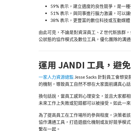
59%
表示，建立適度的良性競爭，是一種
51%
表示，與同事進行腦力激盪，可以讓
38%
表示，更豐富的數位科技或互動媒體
由此可見，不論是對資深員工、
Z
世代新族群，
公狀態的協作模式及數位工具，優化團隊的溝通
運用
JANDI
工具，避免
一家人力資源總監
Jesse Sacks
針對員工會想安
的機制，導致員工自然不想在大家面前講真心話
換句話說，當員工感到心理安全，並且大家都相
未來工作上失敗或犯錯都可以被接受。如此一來
為了提高員工在工作場所的參與程度，決策者該
協作溝通工具，打造遊戲化機制或友好競爭模式
繫在一起。