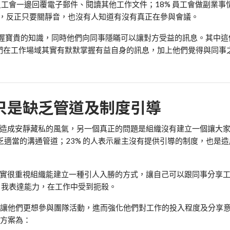
員工會一邊回覆電子郵件、閱讀其他工作文件；
18%
員工會做副業事
，反正只要關靜音，也沒有人知道有沒有真正在參與會議。
握寶貴的知識，同時他們向同事隱瞞可以讓對方受益的訊息。其中這
們在工作場域其實有默默掌握有益自身的訊息，
加上他們覺得與同事
只是缺乏管道及制度引導
造成安靜藏私的風氣，另一個真正的問題是組織沒有建立一個讓大
乏適當的溝通管道；
23%
的人表示雇主沒有提供引導的制度，也是造
實很重視組織能建立一種引人入勝的方式，讓自己可以跟同事分享
自我表達能力，在工作中受到扼殺。
讓他們更想
參與團隊活動，進而強化他們對工作的投入程度及分享
方案為：