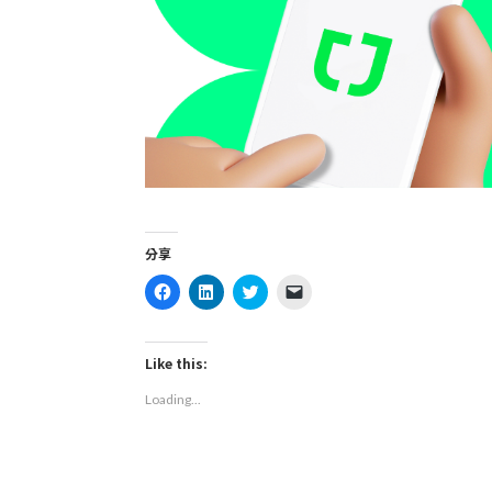
分享
Click
Click
Click
Click
to
to
to
to
share
share
share
email
on
on
on
a
Facebook
LinkedIn
Twitter
link
(Opens
(Opens
(Opens
to
Like this:
in
in
in
a
new
new
new
friend
Loading...
window)
window)
window)
(Opens
in
new
window)