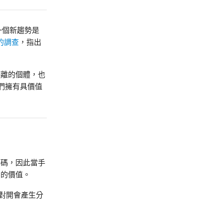
一個新趨勢是
的調查
，指出
疏離的個體，也
們擁有具價值
籌碼，因此當手
們的價值。
對開會產生分