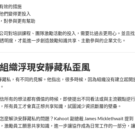
有效的措施
他們變得更投入
，對參與更有幫助
公司對培訓課程、團隊激勵活動的投入，需要比過去更用心。並且找
透明度，才能進一步創造鼓勵知識共享、主動參與的企業文化。
組織浮現安靜藏私歪風
靜藏私
，有不同的見解。他指出，很多時候，因為組織沒有建立起
開
。
信所有的想法都有價值的時候，即使提出不同看法或與主流觀點逆
，所有員工才會真正想共享知識，試圖減少資訊斷層的壁壘。
怎麼解決
安靜藏私的
問題？
Kahoot
副總裁
James Micklethwait
提到
，激勵員工願意共享知識，進一步讓協作成為日常工作的一部分，