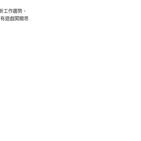
新工作趨勢、
帶有遊戲闖關思