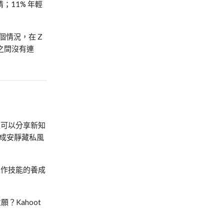
情；
11%
年輕
個情況，在
Z
之間沒有連
家可以分享新知
成
安靜藏私風
工作技能的養成
意願？
Kahoot