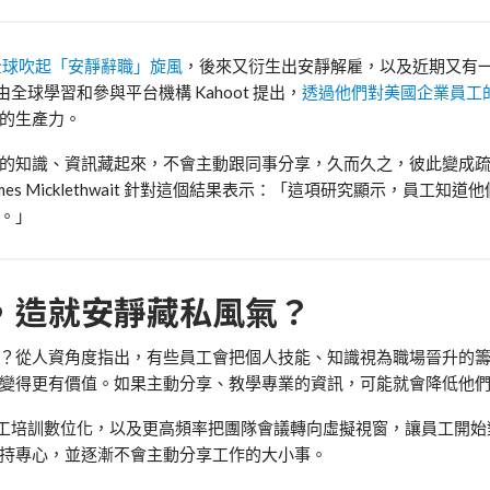
全球吹起「安靜辭職」旋風
，後來又衍生出安靜解雇，以及近期又有
由全球學習和參與平台機構
Kahoot
提出，
透過他們對美國企業員工
的生產力。
的知識、資訊藏起來，不會主動跟同事分享，久而久之，彼此變成
mes Micklethwait
針對這個結果表示：「這項研究顯示，員工知道他
。」
，造就安靜藏私風氣？
？從人資角度指出，有些
員工會把個人技能、知識視為職場晉升的
變得更有價值。如果主動分享、教學專業的資訊，可能就會降低他
工培訓數位化，以及更高頻率把團隊會議轉向虛擬視窗，讓員工開始
持專心，並逐漸不會主動分享工作的大小事。