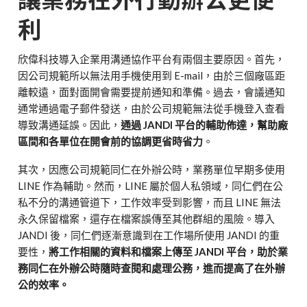
利
欣偉科技導入企業用溝通協作平台有兩個主要原因。首先，
因公司規範所以無法用手機使用到 E-mail，由於三個廠區距
離較遠，面對面開會需要提前通知和準備。過去，會議通知
通常通過電子郵件發送，由於公司規範無法從手機登入查看
導致溝通延誤。因此，
通過 JANDI 平台的輔助佈達，幫助廠
區間和各單位在開會前的協調更省時省力
。
其次，因應公司規範同仁在外辦公時，業務單位早期多使用
LINE 作為輔助。然而，LINE 屬於個人私領域，同仁們在公
私不分的溝通管道下，工作效率受到影響，而且 LINE 無法
永久保留檔案，還存在檔案誤傳至其他群組的風險。導入
JANDI 後，同仁們逐漸意識到在工作場所使用 JANDI 的重
要性，
將工作相關的資料和檔案上傳至 JANDI 平台，助於業
務同仁在外辦公時隨時查閱和處理公務，進而提高了在外辦
公的效率。