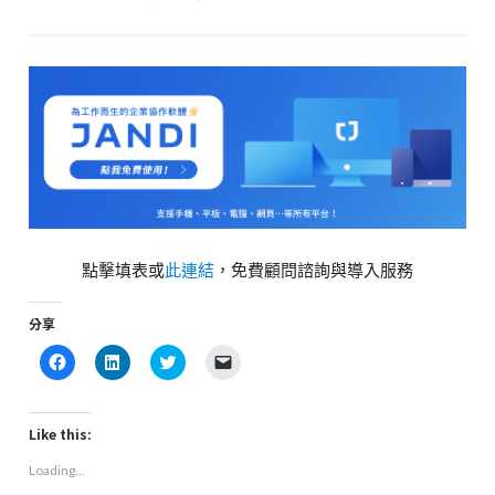
點擊填表或
此連結
，免費顧問諮詢與導入服務
分享
Click
Click
Click
Click
to
to
to
to
share
share
share
email
on
on
on
a
Facebook
LinkedIn
Twitter
link
(Opens
(Opens
(Opens
to
Like this:
in
in
in
a
new
new
new
friend
Loading...
window)
window)
window)
(Opens
in