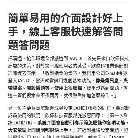
簡單易用的介面設計好上
手，線上客服快速解答問
題答問題
把溝通、協作環境全部搬遷到
JANDI，首先是來自欣偉科技
高層的決策，對於第一線使用者的感受
，欣偉科技業務部副
理陳淑芳表示：「收到指令的當下，我們用公司E-mail帳號
登入JANDI，當天就嘗試用幾個基本功能，
像是傳訊息、夾
帶檔案、開設議題等，使用上很順暢
，幾乎沒遇到問題，就
連主管們摸索差不多兩周，就很熟悉知道怎麼操作。」
另一位主要負責幫新進成員設定 JANDI 帳號的同仁，觀察新
成員使用的狀況，欣偉科技管服部施淑惠回應：「第一次
登
錄
JANDI 時，
系統介面會自動引導示範怎麼操作各項功能，
大家依循上面說明都很快上手。
」若遇到進階設定問題，
施
淑惠會使用 JANDI 線上客服管道詢問，她表示，「
JANDI