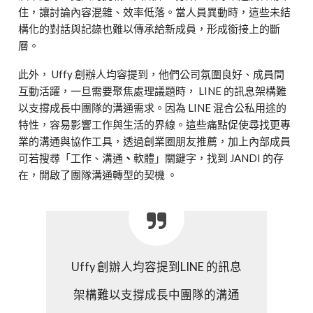
住，讓討論內容混雜、效率低落。當人員異動時，這些未結
構化的對話與記錄也難以傳承給新成員，形成銜接上的斷
層。
此外， Uffy 創辦人均容提到，他們公司氛圍良好、成員間
互動活躍，一旦需要聚焦處理議題時， LINE 的訊息架構難
以支撐成長中團隊的溝通需求。因為 LINE 混合公私用途的
特性，容易影響工作與生活的界線。這些痛點促使尋找更專
業的溝通與協作工具，透過創業圈朋友推薦，加上內部成員
可若搜尋「工作、溝通
、
軟體」關鍵字，找到 JANDI 的存
在，開啟了團隊溝通轉型的契機 。
Uffy 創辦人均容提到LINE 的訊息
架構難以支撐成長中團隊的溝通