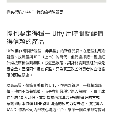
採訪撰稿 / JANDI 特約編輯陳薪智
慢也要走得穩— Uffy 用時間醞釀值
得信賴的產品
Uffy 無非研製所是個「非典型」的新創品牌。在這個動輒看
聲量、找流量與 IPO（上市）的時代，他們選擇把一隻遠紅
外線按摩梳做到極致。從氣墊軟硬、銅針材質到遠紅外線元
素含量，歷經兩年反覆調整，只為真正改善消費者的血液循
環與頭皮健康。
以高品質、慢節奏著稱的 Uffy，在內部管理上一樣精準謹
慎。他們不急著擴編，而是在組織穩定邁入第四年、員工成
長至約 10 人時候，重新檢視內部溝通與知識管理的方式。
意識到原本依賴 LINE 群組溝通的模式力有未逮，決定導入
JANDI 作為公司內部核心溝通平台，讓每一個決策都有據可