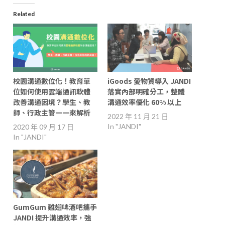
Related
校園溝通數位化！教育單
iGoods 愛物資導入 JANDI
位如何使用雲端通訊軟體
落實內部明確分工，整體
改善溝通困境？學生、教
溝通效率優化 60% 以上
師、行政主管一一來解析
2022 年 11 月 21 日
In "JANDI"
2020 年 09 月 17 日
In "JANDI"
GumGum 雞翅啤酒吧攜手
JANDI 提升溝通效率，強