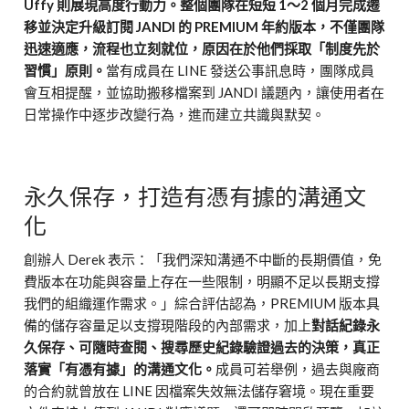
Uffy 則展現高度行動力。整個團隊在短短 1～2 個月完成遷
移並決定升級訂閱 JANDI 的 PREMIUM 年約版本，不僅團隊
迅速適應，流程也立刻就位，原因在於他們採取「制度先於
習慣」原則。
當有成員在 LINE 發送公事訊息時，團隊成員
會互相提醒，並協助搬移檔案到 JANDI 議題內，讓使用者在
日常操作中逐步改變行為，進而建立共識與默契。
永久保存，打造有憑有據的溝通文
化
創辦人 Derek 表示：「我們深知溝通不中斷的長期價值，免
費版本在功能與容量上存在一些限制，明顯不足以長期支撐
我們的組織運作需求。」綜合評估認為，PREMIUM 版本具
備的儲存容量足以支撐現階段的內部需求，加上
對話紀錄永
久保存、可隨時查閱、搜尋歷史紀錄驗證過去的決策，真正
落實「有憑有據」的溝通文化。
成員可若舉例，過去與廠商
的合約就曾放在 LINE 因檔案失效無法儲存窘境。現在重要