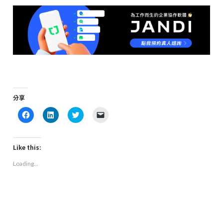
分享
Click
Click
Click
Click
to
to
to
to
share
share
share
email
on
on
on
a
Facebook
LinkedIn
Twitter
link
(Opens
(Opens
(Opens
to
Like this:
in
in
in
a
new
new
new
friend
Loading...
window)
window)
window)
(Opens
in
new
window)