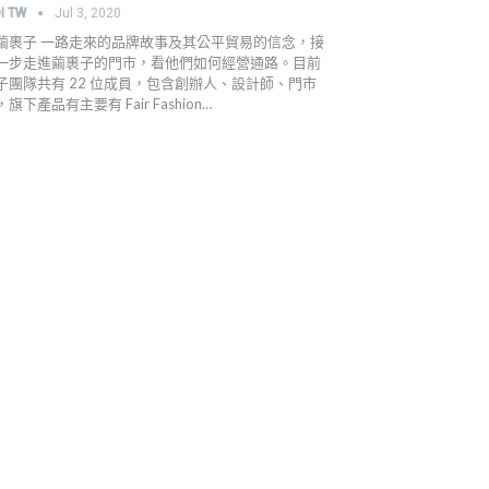
I TW
Jul 3, 2020
繭裹子 一路走來的品牌故事及其公平貿易的信念，接
一步走進繭裹子的門市，看他們如何經營通路。目前
子團隊共有 22 位成員，包含創辦人、設計師、門市
旗下產品有主要有 Fair Fashion…