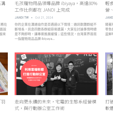
區溝
毛孩寵物用品領導品牌 ibiyaya，高達80%
輕食
工作比例都在 JANDI 上完成
營
JANDI TW
Oct 21, 2024
JAND
業務在
你的企業在溝通協作是否遇過以下情境：通訊軟體群組不
隨著
介面設
斷增長，訊息四散各群組容易遺漏，大家在討論事情時總
零負
服來
是不夠即時，讓專案進展緩慢；這些情況，台灣業界首屈
盆鮮
一指寵物用品品牌 ibiyaya…
「羽
走向更永續的未來，宅電的生態系經營模
打
式，與行動辦公室工作術
軟