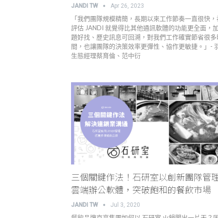
JANDI TW
Apr 26, 2023
「我們團隊規模精簡，長期以來工作節奏一直很快，
評估 JANDI 就覺得比其他通訊軟體的功能更全面，
題好找、歷史訊息可回溯，對我們工作確實節省很多
間，也讓團隊的決策效率更彈性、協作更敏捷。」- 
生態經理蔡育倫、范中衍
三個關鍵作法！石研室以創新團隊管
雲端辦公軟體，突破飽和的餐飲市場
JANDI TW
Jul 3, 2020
餐飲品牌京享集團如何以 石研室 火鍋闖出一片天？