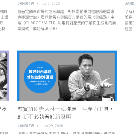
JANDI TW
Jul 5, 2020
JAND
初期
隨著電動車市場的逐漸興起，對於電動車周邊服務的需求
了解
加上議
也逐漸增加。看見銷售方與購買方兩邊的需求與痛點，宅
著進
時
電（CHARGE SMITH）利用其對產業的了解與生態系的商
繭裹
羽林
業模式，成功解決 240…
經營，
理及
歐買尬創辦人林一泓推薦－生產力工具，
創新不必執著於新發明！
JANDI TW
Jun 29, 2020
固守韓
這篇文章有什麼故事呢？ 聽林一泓談過服務創新、產品創