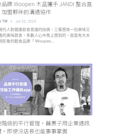
品牌 Woopen 木盆攜手 JANDI 整合直
、加盟夥伴的溝通協作
I TW
Jul 20, 2023
現代人對健康飲食意識的抬頭，三餐想來一份美味又
擔的美味蔬食，多數人心中馬上想到的，就是有大木
明形象的輕食品牌「 Woopen…
破階級的平行管理，繭裹子用企業通訊
體，即使沒店長也能事事掌握