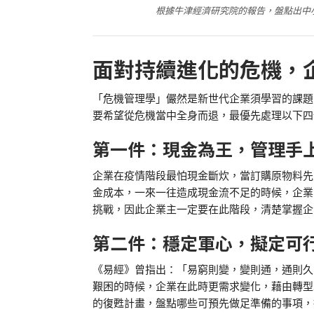
根據牛津經濟研究院的報告，盤點出中
面對持續進化的危機，
「危機管理學」儼然是新世代企業須學習的課題
要希望從危機當中全身而退，最優先處理以下四
第一件：現金為王，管理手
企業在疫情階段最怕現金斷炊，當訂購原物料先
金成本，一來一往造成現金流不足的時候，企業
挑戰，因此企業主一定要在此階段，清楚掌握企
第二件：穩定軍心，擬定可
《易經》曾指出：「易窮則變，變則通，通則久
艱困的時候，企業在此時更需求變化，藉由轉型
的復甦計畫，盤點哪些可預先做足準備的事項，