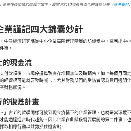
小企業在後疫情的這幾年當中，最關注的10項最需強化的營運目標（
參考資料
企業謹記四大錦囊妙計
，牛津經濟研究院從中小企業高階管理階層的訪談當中，羅列出中
件事。
上的現金流
支付款項後，市場停擺導致庫存堆積無法及時銷售，加上每個月固
的經營很可能就要臨時喊卡。尤其財務部門的受訪者認為費用透明
業財務狀況。
行的復甦計畫
。」古老的哲學同樣可放到現今疫情下的企業管理，也就是當環境
才能通達迎合時代趨勢。因此企業在此階段需要展開的第二件事，
採取相應行動以趁勢抓住機會點。