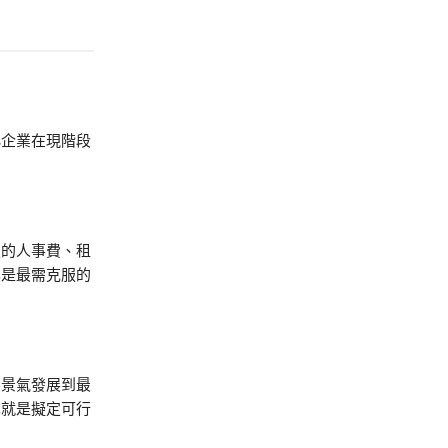
）
小企業在現階段
定的人事費、租
化是最需克服的
不景氣發展到最
也就是擬定可行