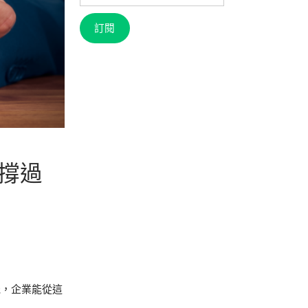
信
箱
訂閱
能撐過
機，企業能從這