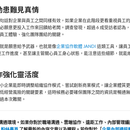
動患難見真情
句話對企業與員工之間同樣有效，如果企業在此階段更看重視員工
必願意更投入工作來回饋給老闆。調查發現，超過 6 成受訪者認為
員工體驗、強化團隊團結的關鍵。
就是願意給予武器，也就是像
企業協作軟體 JANDI
這類工具，讓員
達工作進度，甚至讓主管關心員工身心狀態，能注意這些細節，就能
作強化靈活度
小企業能即時調整組織協作模式、嘗試創新商業模式，讓企業體質
低經營風險的關鍵要素，這時候務必要確保團隊之間的資訊是暢通
過本次難關。
溝通環境。如果你對於職場溝通、雲端協作、遠距工作、內部管理議
I 粉絲專頁
了解最新的內容文章以及課程。若你對於「
企業內部通訊