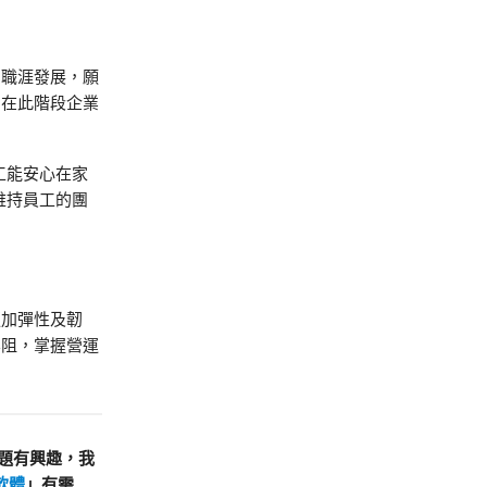
的職涯發展，願
，在此階段企業
工能安心在家
維持員工的團
更加彈性及韌
無阻，掌握營運
題有興趣，我
軟體
」有需