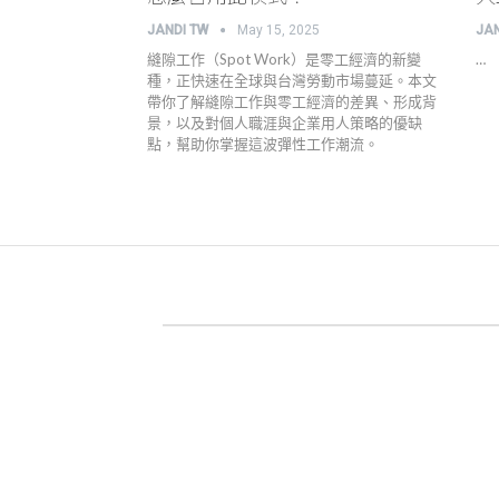
JANDI TW
May 15, 2025
JA
縫隙工作（Spot Work）是零工經濟的新變
…
種，正快速在全球與台灣勞動市場蔓延。本文
帶你了解縫隙工作與零工經濟的差異、形成背
景，以及對個人職涯與企業用人策略的優缺
點，幫助你掌握這波彈性工作潮流。
關於 JANDI
產品官網
用戶案例
高效工作