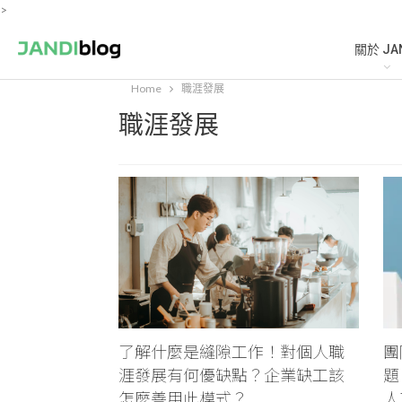
>
關於 JA
Home
職涯發展
職涯發展
了解什麼是縫隙工作！對個人職
團
涯發展有何優缺點？企業缺工該
題
怎麼善用此模式？
人