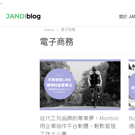
>
關於 JA
Home
電子商務
電子商務
從代工到品牌的單車夢，Monton
B
用企業協作平台軟體，輕鬆管理
通
工作大小事