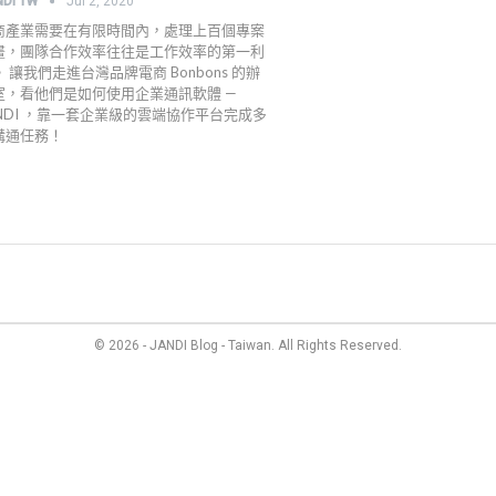
NDI TW
Jul 2, 2020
商產業需要在有限時間內，處理上百個專案
畫，團隊合作效率往往是工作效率的第一利
 讓我們走進台灣品牌電商 Bonbons 的辦
室，看他們是如何使用企業通訊軟體 —
ANDI ，靠一套企業級的雲端協作平台完成多
溝通任務！
管理
最新資訊
成員故事
價格方案
聯絡我們
© 2026 - JANDI Blog - Taiwan. All Rights Reserved.