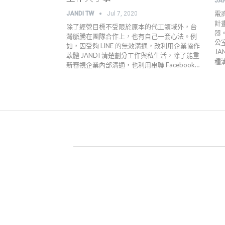
JA
電
JANDI TW
Jul 7, 2020
計
除了經營目標不受限於原本的代工領域外，台
器。
灣脈騰在團隊合作上，也有自己一套心法。例
公
如，因受夠 LINE 的無效溝通，改利用企業協作
J
軟體 JANDI 清楚劃分工作與私生活，除了能重
種
新審視企業內部溝通，也利用串聯 Facebook…
關於 JANDI
產品官網
用戶案例
高效工作