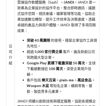
雲端協作軟體服務（SaaS）－
JANDI
。JANDI 是一
款專為企業設計的協作平台，整合即時通訊、議題
式協作空間、視訊會議、檔案管理等功能，協助企
業加速數位轉型、提升工作效率及決策速度。憑藉
卓越的產品力與用戶體驗，JANDI 取得了多項亮眼
成果：
突破 40 萬團隊
的使用，穩居企業協作工具領
公
先地位。
司
超過
5,000 家付費企業
客戶，遍及新創公司
介
到跨國大型企業。
紹
Google Play 累積下載量突破 50 萬次
，全球
下載總數接近
100 萬次
，深受企業用戶信
賴。
客戶包括
樂天百貨、plain-me、萬益食品、
Woopen 木盆
等知名企業，橫跨零售、餐
飲、製造等多元產業。
JANDI 持續以創新技術與穩定服務，協助各規模企