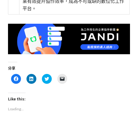
業有效提升協作效率，成為不可或缺的數位化工作
平台。
分享
Click
Click
Click
Click
to
to
to
to
share
share
share
email
on
on
on
a
Facebook
LinkedIn
Twitter
link
(Opens
(Opens
(Opens
to
Like this:
in
in
in
a
new
new
new
friend
Loading...
window)
window)
window)
(Opens
in
new
window)