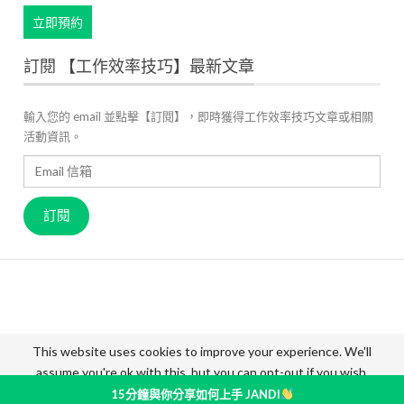
立即預約
訂閱 【工作效率技巧】最新文章
輸入您的 email 並點擊【訂閱】，即時獲得工作效率技巧文章或相關
活動資訊。
Email
信
箱
訂閱
關於 JANDI
產品官網
用戶案例
高效工作管理
最新資訊
成員故事
價格方案
聯絡我們
This website uses cookies to improve your experience. We'll
assume you're ok with this, but you can opt-out if you wish.
© 2026 - JANDI Blog - Taiwan. All Rights Reserved.
Accept
Read More
15分鐘與你分享如何上手 JANDI