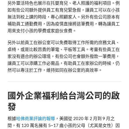
另外靈活特色也展示在托嬰育兒、老人照護的福利項目。例
如有些公司額外提供員工有育兒緊急假，讓員工可以在小孩
無法到校上課的時段，專心照顧家人。另外有些公司原本有
補助員工通勤費用，因為疫情直接將這筆費用，轉為讓員工
用來支付小孩的學費或家庭伙食費。
另外以前員工在辦公室可以免費取得工作所需的庶務文具、
桌椅，或是比較昂貴的筆電、平板等工具。考量有些員工在
家沒有適合的辦公環境，有些公司也會額外撥款一筆費用，
讓員工可以添購工作必需品，有助員工在家辦公的時候，仍
然可以專注於工作，維持如同在辦公室的高效率。
國外企業福利給台灣公司的啟
發
根據
哈佛商業評論的報導
，美國從
2020
年
2
月到
9
月之
間，有
120
萬名擁有
5~17
歲小孩的父母（尤其是女性）因