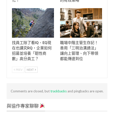
化！
的有效策略
找員工除了看IQ、EQ現
職場中階主管生存記！
在也講究RQ，企業如何
善用「三明治溝通法」
招募並培養「韌性商
讓向上管理、向下帶領
數」高分員工？
都能傳達到位
PREV
NEXT
Comments are closed, but
trackbacks
and pingbacks are open.
與協作專家聊聊