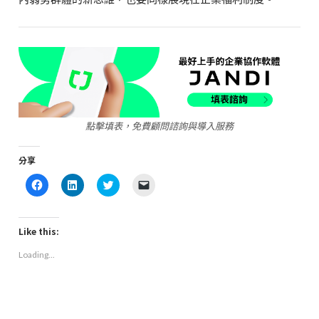
點擊填表，免費顧問諮詢與導入服務
分享
Click
Click
Click
Click
to
to
to
to
share
share
share
email
on
on
on
a
Facebook
LinkedIn
Twitter
link
(Opens
(Opens
(Opens
to
Like this:
in
in
in
a
new
new
new
friend
Loading...
window)
window)
window)
(Opens
in
new
window)