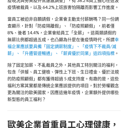
疫現況與勞資疫外焦慮感調查」，有
38.2%
員工擔心在這波
疫情被裁員，以及
64.2%
上班族害怕隔離而影響工作進度。
當員工被迫非自願請假，企業會主動支付薪酬嗎？同一份調
查顯示，針對「防疫隔離假」、「防疫照顧假」，前者僅
8%
、後者
14.4%
，企業會給員工「全薪」。這兩類請假的
無薪比例都超過五成，也凸顯為什麼在後疫情時代，所謂
幸
福企業應該要具備「固定調薪制度」、「疫情下不裁員
/
減
薪」、「升遷管道暢通」、「薪資優於同業」這四項指標
。
除了固定加薪、不亂裁員之外，其他員工特別關注的福利，
包含「供餐、員工健檢、彈性上下班、生日禮金、優於法規
的防疫照顧假」都有獲得超過
5
成支持度。有趣的是，這些
福利方案其實都是傳統企業應該提供的項目，對於勞權觀念
更為關注的歐美國家，因應這幾年疫情，企業額外提供哪些
新型態的員工福利？
歐美企業首重員工心理健康，