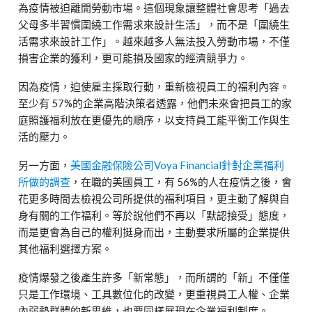
為疫情被迫離開勞動市場。這個現象讓整體社會思考「過去
父母多半習慣圍繞工作需求來設計生活」，而不是「圍繞生
活需求來設計工作」。越來越多人無法投入勞動市場，不僅
損害企業的獲利，更可能損及國家的經濟競爭力。
因為疫情，迫使雇主採取行動，重新檢視員工的福利內容。
至少有
57%
的企業高階決策者透露，他們未來會把員工的家
庭照護福利放在更優先的順序，以支持員工能平衡工作與生
活的壓力。
另一方面，
美國金融保險公司
Voya Financial
針對企業福利
所做的調查
，在職的美國員工，有
56%
的人在疫情之後，會
花更多時間去檢視公司所提供的福利項目，更主動了解與自
身有關的工作福利。等於說他們不再以「默認接受」態度，
而是更會為自己的權利挺身而出，主動要求所屬的企業提供
其他福利選擇方案。
疫情爆發之後產生許多「新常態」，而所謂的「新」不僅僅
只是工作環境、工具數位化的改變，更重視員工人權、企業
內弱勢群體的新思維，也要同樣展現在企業福利制度。