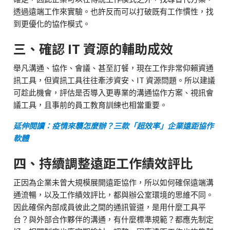
透過遠端工作來實驗。也許反而可以打破既有工作慣性，找
到更優化的協作模式。
三、確認 IT 資源的輔助成效
舉凡溝通、協作、會議、甚至訂餐，現在工作非常仰賴資通
訊工具，但資訊工具往往牽涉資安、IT 資源問題。所以建議
可趁此機會，評估是否導入更專業的溝通協作方案、視訊會
議工具，且事前的員工教育訓練也相當重要。
延伸閱讀：疫情來襲怎麼辦？三款「超效率」企業遠距協作
軟體
四、持續調整遠距工作績效評比
正因為企業未曾大規模展開遠距協作，所以如何確保遠端溝
通流暢，以及工作績效評比，都與辦公室環境的思維不同。
因此確保內部成員彼此之間的通訊管道，是用什麼工具平
台？與外部合作夥伴的溝通，有什麼標準規範？都應先制定