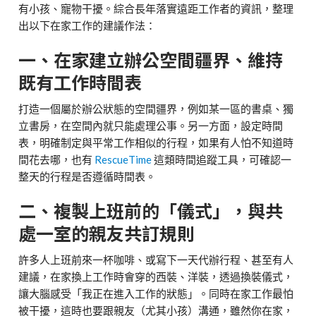
有小孩、寵物干擾。綜合長年落實遠距工作者的資訊，整理
出以下在家工作的建議作法：
一、在家建立辦公空間疆界、維持
既有工作時間表
打造一個屬於辦公狀態的空間疆界，例如某一區的書桌、獨
立書房，在空間內就只能處理公事。另一方面，設定時間
表，明確制定與平常工作相似的行程，如果有人怕不知道時
間花去哪，也有
RescueTime
這類時間追蹤工具，可確認一
整天的行程是否遵循時間表。
二、複製上班前的「儀式」，與共
處一室的親友共訂規則
許多人上班前來一杯咖啡、或寫下一天代辦行程、甚至有人
建議，在家換上工作時會穿的西裝、洋裝，透過換裝儀式，
讓大腦感受「我正在進入工作的狀態」。同時在家工作最怕
被干擾，這時也要跟親友（尤其小孩）溝通，雖然你在家，