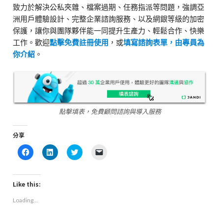
致力於解決公私夾雜、檔案過期、任務指派等問題，強調亞
洲用戶體驗設計、完整企業諮詢服務、以及網銀等級的加密
保護，讓你與團隊夥伴能一同提升生產力、輕鬆合作、快樂
工作。歡迎
點擊免費註冊使用
，或
填寫諮詢表單，由專員為
你介紹
。
點擊填表，免費顧問諮詢與導入服務
分享
Click
Click
Click
Click
to
to
to
to
share
share
share
email
on
on
on
a
Facebook
LinkedIn
Twitter
link
(Opens
(Opens
(Opens
to
Like this:
in
in
in
a
new
new
new
friend
Loading...
window)
window)
window)
(Opens
in
new