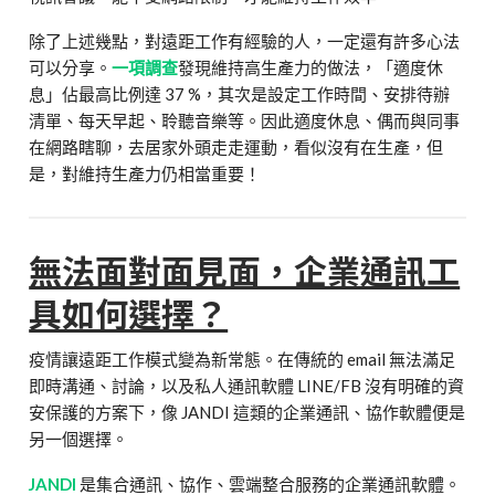
除了上述幾點，對遠距工作有經驗的人，一定還有許多心法
可以分享。
一項調查
發現維持高生產力的做法，「適度休
息」佔最高比例達 37 %，其次是設定工作時間、安排待辦
清單、每天早起、聆聽音樂等。因此適度休息、偶而與同事
在網路瞎聊，去居家外頭走走運動，看似沒有在生產，但
是，對維持生產力仍相當重要！
無法面對面見面，企業通訊工
具如何選擇？
疫情讓遠距工作模式變為新常態。在傳統的 email 無法滿足
即時溝通、討論，以及私人通訊軟體 LINE/FB 沒有明確的資
安保護的方案下，像 JANDI 這類的企業通訊、協作軟體便是
另一個選擇。
JANDI
是集合通訊、協作、雲端整合服務的企業通訊軟體。