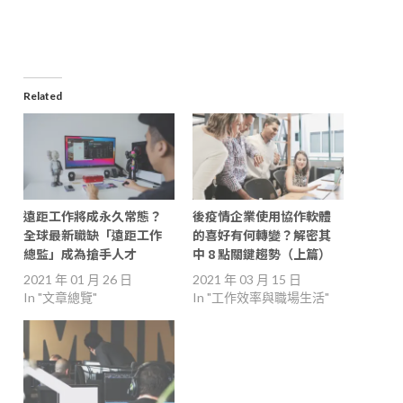
window)
Related
遠距工作將成永久常態？
後疫情企業使用協作軟體
全球最新職缺「遠距工作
的喜好有何轉變？解密其
總監」成為搶手人才
中 8 點關鍵趨勢（上篇）
2021 年 01 月 26 日
2021 年 03 月 15 日
In "文章總覽"
In "工作效率與職場生活"