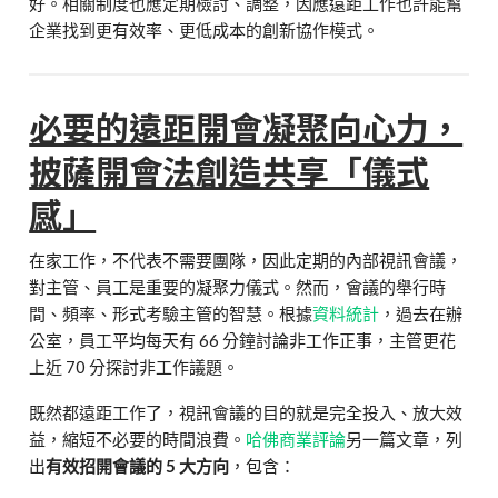
好。相關制度也應定期檢討、調整，因應遠距工作也許能幫
企業找到更有效率、更低成本的創新協作模式。
必要的遠距開會凝聚向心力，
披薩開會法創造共享「儀式
感」
在家工作，不代表不需要團隊，因此定期的內部視訊會議，
對主管、員工是重要的凝聚力儀式。然而，會議的舉行時
間、頻率、形式考驗主管的智慧。根據
資料統計
，過去在辦
公室，員工平均每天有 66 分鐘討論非工作正事，主管更花
上近 70 分探討非工作議題。
既然都遠距工作了，視訊會議的目的就是完全投入、放大效
益，縮短不必要的時間浪費。
哈佛商業評論
另一篇文章，列
出
有效招開會議的 5 大方向
，包含：