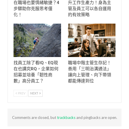
在職場也要情緒敏捷？4
升工作生產力！身為主
步驟助你克服思考僵
管及員工可以各自運用
化！
的有效策略
找員工除了看IQ、EQ現
職場中階主管生存記！
在也講究RQ，企業如何
善用「三明治溝通法」
招募並培養「韌性商
讓向上管理、向下帶領
數」高分員工？
都能傳達到位
PREV
NEXT
Comments are closed, but
trackbacks
and pingbacks are open.