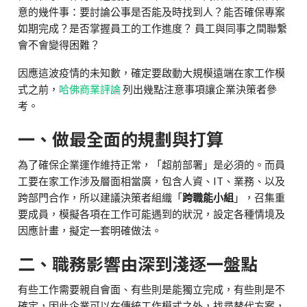
意的幾件事：要討論公事是否能及時找到人？能否確保專案
如期完成？是否掌握員工的工作進度？ 員工與同事之間聯繫
會不會變得困難？
因應這波疫情的未知數，確定要啟動大規模遠端在家工作模
式之前，
哈佛商業評論
列出幾點注意事項讓企業決策者參
考。
一、做最全面的規劃與打算
為了確保企業運作維持正常，「超前部署」是必須的。而員
工要在家工作涉及層面相當廣，包含人資、IT、業務、以及
跨部門合作，所以建議決策者組織「
跨職能小組
」，召集重
要成員，模擬各項在工作可能遇到的狀況，設定各種情境及
因應計畫，擬定一套明確做法。
二、職務影響由深到淺逐一盤點
有些工作需要親自會面、有些則是能獨立完成，有些則是不
確定，因此企業可以在傳統工作模式之外，找尋替代方案，