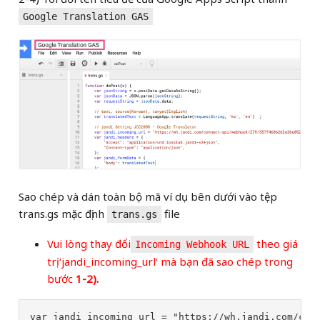
Google Translation GAS
Sao chép và dán toàn bộ mã ví dụ bên dưới vào tệp
trans.gs mặc định
file
trans.gs
Vui lòng thay đổi
theo giá
Incoming Webhook URL
trị ‘jandi_incoming_url’ mà bạn đã sao chép trong
bước
1-2).
var
jandi_incoming_url
=
"
https://wh.jandi.com/con