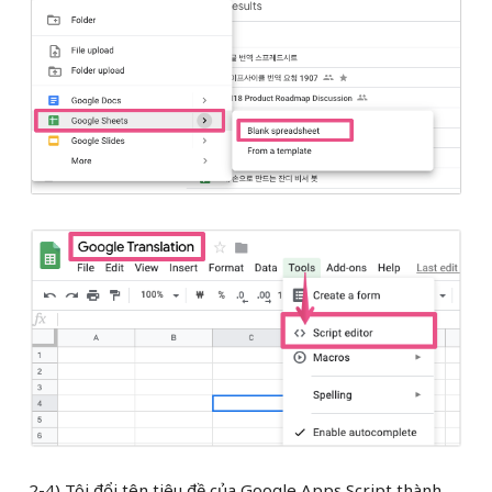
2-4) Tôi đổi tên tiêu đề của Google Apps Script thành