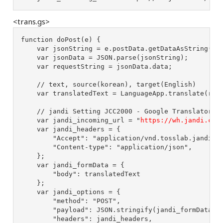
<trans.gs>
function
doPost
(
e
)
{
var
jsonString
=
e
.
postData
.
getDataAsString
();
var
jsonData
=
JSON
.
parse
(
jsonString
);
var
requestString
=
jsonData
.
data
;
// text, source(korean), target(English)
var
translatedText
=
LanguageApp
.
translate
(
req
// jandi Setting JCC2000 - Google Translatorv2
var
jandi_incoming_url
=
"
https://wh.jandi.com
var
jandi_headers
=
{
"
Accept
"
:
"
application/vnd.tosslab.jandi-v
"
Content-type
"
:
"
application/json
"
,
};
var
jandi_formData
=
{
"
body
"
:
translatedText
};
var
jandi_options
=
{
"
method
"
:
"
POST
"
,
"
payload
"
:
JSON
.
stringify
(
jandi_formData
),
"
headers
"
:
jandi_headers
,