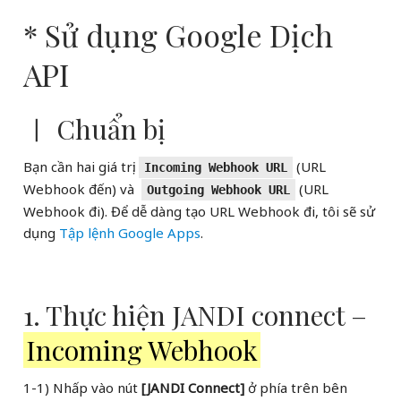
* Sử dụng Google Dịch
API
ㅣ Chuẩn bị
Bạn cần hai giá trị:
(URL
Incoming Webhook URL
Webhook đến) và
(URL
Outgoing Webhook URL
Webhook đi). Để dễ dàng tạo URL Webhook đi, tôi sẽ sử
dụng
Tập lệnh Google Apps
.
1. Thực hiện JANDI connect –
Incoming Webhook
1-1) Nhấp vào nút
[JANDI Connect]
ở phía trên bên