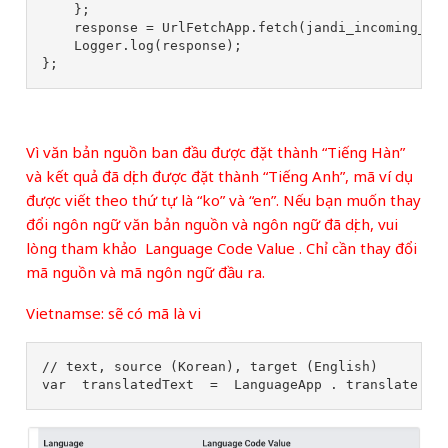
};
response
=
UrlFetchApp
.
fetch
(
jandi_incoming_ur
Logger
.
log
(
response
);
};
Vì văn bản nguồn ban đầu được đặt thành “Tiếng Hàn”
và kết quả đã dịch được đặt thành “Tiếng Anh”, mã ví dụ
được viết theo thứ tự là “ko” và “en”. Nếu bạn muốn thay
đổi ngôn ngữ văn bản nguồn và ngôn ngữ đã dịch, vui
lòng tham khảo
Language Code Value
. Chỉ cần thay đổi
mã nguồn và mã ngôn ngữ đầu ra.
Vietnamse: sẽ có mã là vi
// text, source (Korean), target (English) 
var 
translatedText 
= 
LanguageApp 
. 
translate 
( 