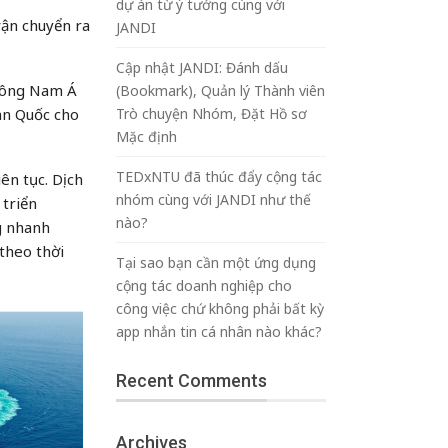
dự án từ ý tưởng cùng với
vận chuyển ra
JANDI
Cập nhật JANDI: Đánh dấu
 Đông Nam Á
(Bookmark), Quản lý Thành viên
Trò chuyện Nhóm, Đặt Hồ sơ
àn Quốc cho
Mặc định
TEDxNTU đã thúc đẩy cộng tác
ên tục. Dịch
nhóm cùng với JANDI như thế
 triển
nào?
g nhanh
theo thời
Tại sao bạn cần một ứng dụng
cộng tác doanh nghiệp cho
công việc chứ không phải bất kỳ
app nhắn tin cá nhân nào khác?
Recent Comments
Archives