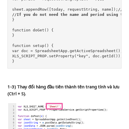
sheet.appendRow([today, requestString, name]);
//Ad
//If you do not need the name and period using the
}

function doGet() {

}

function setup() {

var doc = SpreadsheetApp.getActiveSpreadsheet();

XLS_SCRIPT_PROP.setProperty("key", doc.getId());

}
1-3) Thay đổi hàng đầu tiên thành tên trang tính và lưu
(Ctrl + S).