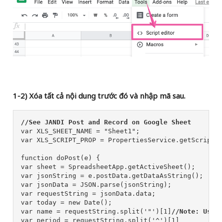
1-2) Xóa tất cả nội dung trước đó và nhập mã sau.
//See JANDI Post and Record on Google Sheet
var XLS_SHEET_NAME = "Sheet1";

var XLS_SCRIPT_PROP = PropertiesService.getScriptPr
function doPost(e) {

var sheet = SpreadsheetApp.getActiveSheet();

var jsonString = e.postData.getDataAsString();

var jsonData = JSON.parse(jsonString);

var requestString = jsonData.data;

var today = new Date();

var name = requestString.split('"')[1]
//Note: Use 
var period = requestString.split('^')[1]
