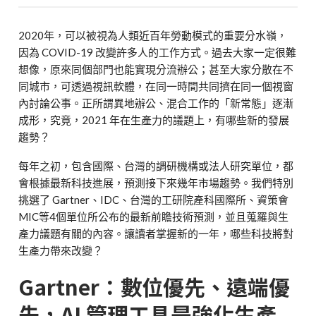
2020年，可以被視為人類近百年勞動模式的重要分水嶺，
因為 COVID-19 改變許多人的工作方式。過去大家一定很難
想像，原來同個部門也能實現分流辦公；甚至大家分散在不
同城市，可透過視訊軟體，在同一時間共同擠在同一個視窗
內討論公事。正所謂異地辦公、混合工作的「新常態」逐漸
成形，究竟，2021 年在生產力的議題上，有哪些新的發展
趨勢？
每年之初，包含國際、台灣的調研機構或法人研究單位，都
會根據最新科技進展，預測接下來幾年市場趨勢。我們特別
挑選了 Gartner、IDC、台灣的工研院產科國際所、資策會
MIC等4個單位所公布的最新前瞻技術預測，並且蒐羅與生
產力議題有關的內容。讓讀者掌握新的一年，哪些科技將對
生產力帶來改變？
Gartner
：數位優先、遠端優
先，AI 管理工具是強化生產