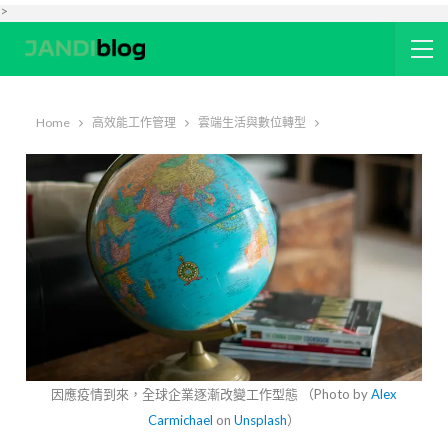
>
Home
高效能工作管理
雲端生活與數位轉型
因應疫情到來，全球企業逐漸改變工作型態 （
Photo by
Alex
Carmichael
on
Unsplash
）