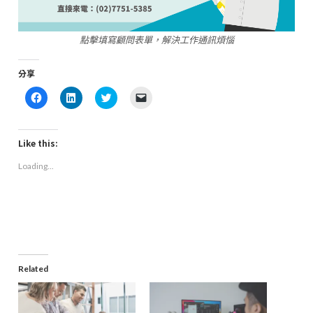
點擊填寫顧問表單，解決工作通訊煩惱
分享
Click
Click
Click
Click
to
to
to
to
share
share
share
email
on
on
on
a
Facebook
LinkedIn
Twitter
link
(Opens
(Opens
(Opens
to
Like this:
in
in
in
a
new
new
new
friend
Loading...
window)
window)
window)
(Opens
in
new
window)
Related