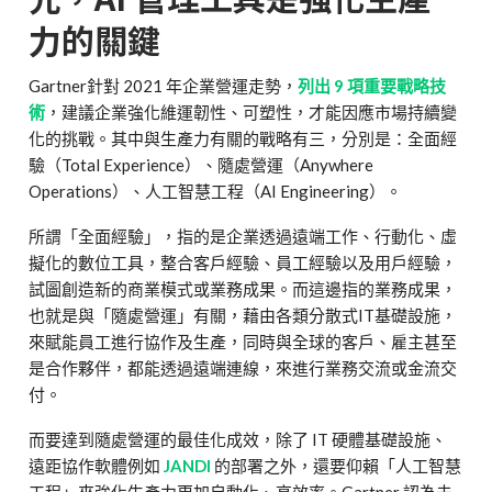
力的關鍵
Gartner針對 2021 年企業營運走勢，
列出 9 項重要戰略技
術
，建議企業強化維運韌性、可塑性，才能因應市場持續變
化的挑戰。其中與生產力有關的戰略有三，分別是：全面經
驗（Total Experience）、隨處營運（Anywhere
Operations）、人工智慧工程（AI Engineering）。
所謂「全面經驗」，指的是企業透過遠端工作、行動化、虛
擬化的數位工具，整合客戶經驗、員工經驗以及用戶經驗，
試圖創造新的商業模式或業務成果。而這邊指的業務成果，
也就是與「隨處營運」有關，藉由各類分散式IT基礎設施，
來賦能員工進行協作及生產，同時與全球的客戶、雇主甚至
是合作夥伴，都能透過遠端連線，來進行業務交流或金流交
付。
而要達到隨處營運的最佳化成效，除了 IT 硬體基礎設施、
遠距協作軟體例如
JANDI
的部署之外，還要仰賴「人工智慧
工程」來強化生產力更加自動化、高效率。Gartner 認為未