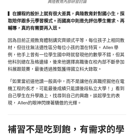
典陸教育內部研習討論
▍
在課程的設計上就有很大差異，典陸教育針對國小生，採
取陪伴跟多元學習模式。而國高中則是先評估學生需求、再
輔導，真的有需要再入班。
因為目前正規教育體制講究齊頭式平等，每位孩子上相同教
材，但往往無法適性區分每位小孩的潛在特質。 Allen 舉
例，他手上曾有一位學生國中時就發現他的數學不錯，但其
他科別總在及格邊緣，後來他選擇高職後在校內部不斷參加
科展跟競賽，最後透過推甄獲得國立科大錄取。
「如果當初逼他讀一般高中，而不是讓他在高職挖掘他在電
機工程的長才，可能最後成績只能讀後段私立大學！」看到
自己學生在升學路上，找尋到自己的興趣，談起學生的表
現， Allen的眼神閃爍著驕傲的光輝。
補習不是吃到飽，有需求的學