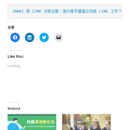
JANDI 與 LINE 分析比較：為什麼不建議公司用 LINE 工作？
分享
Click
Click
Click
Click
to
to
to
to
share
share
share
email
on
on
on
a
Facebook
LinkedIn
Twitter
link
(Opens
(Opens
(Opens
to
Like this:
in
in
in
a
new
new
new
friend
Loading...
window)
window)
window)
(Opens
in
new
window)
Related