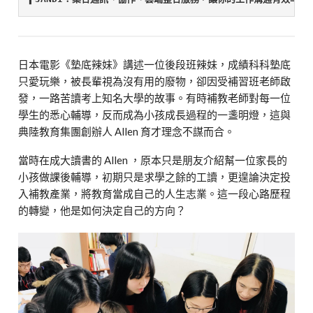
日本電影《墊底辣妹》講述一位後段班辣妹，成績科科墊底
只愛玩樂，被長輩視為沒有用的廢物，卻因受補習班老師啟
發，一路苦讀考上知名大學的故事。有時補教老師對每一位
學生的悉心輔導，反而成為小孩成長過程的一盞明燈，這與
典陸教育集團創辦人 Allen 育才理念不謀而合。
當時在成大讀書的 Allen ，原本只是朋友介紹幫一位家長的
小孩做課後輔導，初期只是求學之餘的工讀，更遑論決定投
入補教產業，將教育當成自己的人生志業。這一段心路歷程
的轉變，他是如何決定自己的方向？