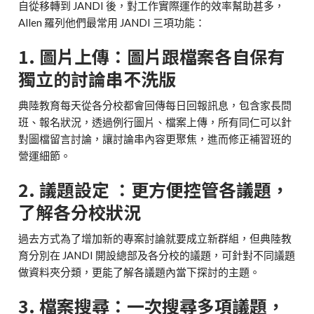
自從移轉到 JANDI 後，對工作實際運作的效率幫助甚多，
Allen 羅列他們最常用 JANDI 三項功能：
1. 圖片上傳：圖片跟檔案各自保有
獨立的討論串不洗版
典陸教育每天從各分校都會回傳每日回報訊息，包含家長問
班、報名狀況，透過例行圖片、檔案上傳，所有同仁可以針
對圖檔留言討論，讓討論串內容更聚焦，進而修正補習班的
營運細節。
2. 議題設定 ：更方便控管各議題，
了解各分校狀況
過去方式為了增加新的專案討論就要成立新群組，但典陸教
育分別在 JANDI 開設總部及各分校的議題，可針對不同議題
做資料夾分類，更能了解各議題內當下探討的主題。
3. 檔案搜尋：一次搜尋多項議題，