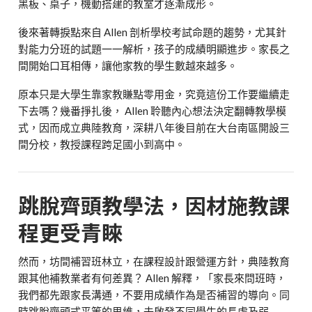
黑板、桌子，機動搭建的教室才逐漸成形。
後來著轉捩點來自 Allen 剖析學校考試命題的趨勢，尤其針
對能力分班的試題一一解析，孩子的成績明顯進步。家長之
間開始口耳相傳，讓他家教的學生數越來越多。
原本只是大學生靠家教賺點零用金，究竟這份工作要繼續走
下去嗎？幾番掙扎後， Allen 聆聽內心想法決定翻轉教學模
式，因而成立典陸教育，深耕八年後目前在大台南區開設三
間分校，教授課程跨足國小到高中。
跳脫齊頭教學法，因材施教課
程更受青睞
然而，坊間補習班林立，在課程設計跟營運方針，典陸教育
跟其他補教業者有何差異？ Allen 解釋，「家長來問班時，
我們都先跟家長溝通，不要用成績作為是否補習的導向。同
時跳脫齊頭式平等的思維，去啟發不同學生的長處及弱