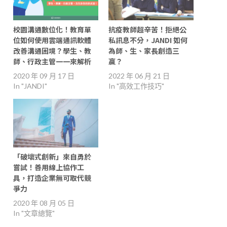
校園溝通數位化！教育單
抗疫教師超辛苦！拒絕公
位如何使用雲端通訊軟體
私訊息不分，JANDI 如何
改善溝通困境？學生、教
為師、生、家長創造三
師、行政主管一一來解析
贏？
2020 年 09 月 17 日
2022 年 06 月 21 日
In "JANDI"
In "高效工作技巧"
「破壞式創新」來自勇於
嘗試！善用線上協作工
具，打造企業無可取代競
爭力
2020 年 08 月 05 日
In "文章總覽"