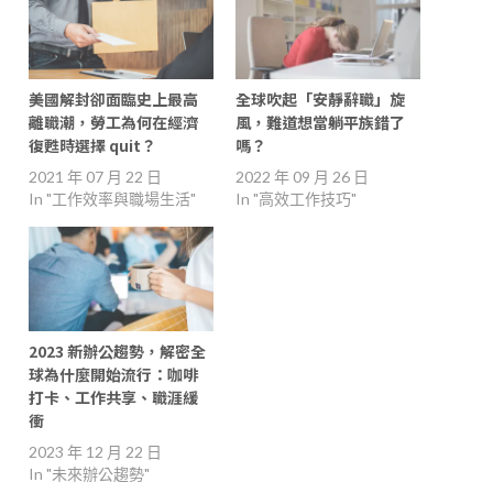
美國解封卻面臨史上最高
全球吹起「安靜辭職」旋
離職潮，勞工為何在經濟
風，難道想當躺平族錯了
復甦時選擇 quit？
嗎？
2021 年 07 月 22 日
2022 年 09 月 26 日
In "工作效率與職場生活"
In "高效工作技巧"
2023 新辦公趨勢，解密全
球為什麼開始流行：咖啡
打卡、工作共享、職涯緩
衝
2023 年 12 月 22 日
In "未來辦公趨勢"