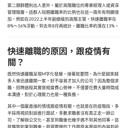
第二類群體則出人意外，屬於高階職位的專業經理人或資深
管理階層。這群人短期離職率的比例也在這一兩年有明顯增
加，例如在2022上半年副總級別高階主管，快速離職率在
8%～16%浮動，到去年8月再統計，離職比率約落在13%。
快速離職的原因，跟疫情有
關？
既然快速離職呈現M字化發展，接著就要問，為什麼越來越
多人會迅速離開一家，好不容易才加入的公司？因為整個求
職、招聘過程其實是相當費心勞神，不僅要花費大量時間成
本溝通，對於心理壓力也是一種負擔。
其中一個最直接的情境跟疫情有關，也就是在防疫階段，多
半採用視訊對談進行面試，多數求職者沒有真正走一趟公
司，了解辦公文化，甚至到職後也幾乎遇不到其他同事。這
就導致如果到職後，發現要做的工作跟原本面談的內容判若