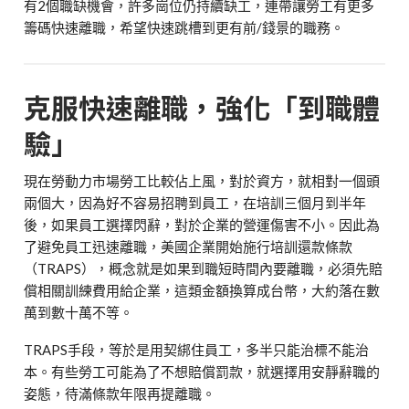
有2個職缺機會，許多崗位仍持續缺工，連帶讓勞工有更多
籌碼快速離職，希望快速跳槽到更有前/錢景的職務。
克服快速離職，強化「到職體
驗」
現在勞動力市場勞工比較佔上風，對於資方，就相對一個頭
兩個大，因為好不容易招聘到員工，在培訓三個月到半年
後，如果員工選擇閃辭，對於企業的營運傷害不小。因此為
了避免員工迅速離職，美國企業開始施行培訓還款條款
（TRAPS），概念就是如果到職短時間內要離職，必須先賠
償相關訓練費用給企業，這類金額換算成台幣，大約落在數
萬到數十萬不等。
TRAPS手段，等於是用契綁住員工，多半只能治標不能治
本。有些勞工可能為了不想賠償罰款，就選擇用安靜辭職的
姿態，待滿條款年限再提離職。