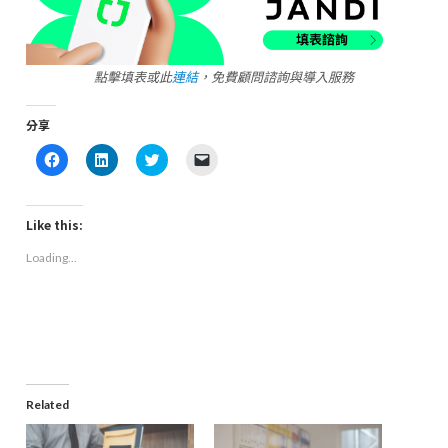
點擊填表或此
連結
，免費顧問諮詢與導入服務
分享
Click
Click
Click
Click
to
to
to
to
share
share
share
email
on
on
on
a
Facebook
LinkedIn
Twitter
link
(Opens
(Opens
(Opens
to
Like this:
in
in
in
a
new
new
new
friend
Loading...
window)
window)
window)
(Opens
in
new
window)
Related