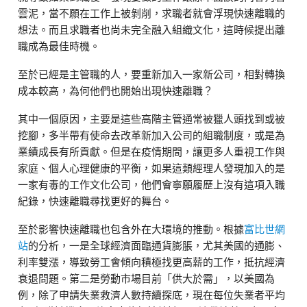
雲泥，當不願在工作上被剝削，求職者就會浮現快速離職的
想法。而且求職者也尚未完全融入組織文化，這時候提出離
職成為最佳時機。
至於已經是主管職的人，要重新加入一家新公司，相對轉換
成本較高，為何他們也開始出現快速離職？
其中一個原因，主要是這些高階主管通常被獵人頭找到或被
挖腳，多半帶有使命去改革新加入公司的組職制度，或是為
業績成長有所貢獻。但是在疫情期間，讓更多人重視工作與
家庭、個人心理健康的平衡，如果這類經理人發現加入的是
一家有毒的工作文化公司，他們會寧願履歷上沒有這項入職
紀錄，快速離職尋找更好的舞台。
至於影響快速離職也包含外在大環境的推動。根據
富比世網
站
的分析，一是全球經濟面臨通貨膨脹，尤其美國的通膨、
利率雙漲，導致勞工會傾向積極找更高薪的工作，抵抗經濟
衰退問題。第二是勞動市場目前「供大於需」，以美國為
例，除了申請失業救濟人數持續探底，現在每位失業者平均