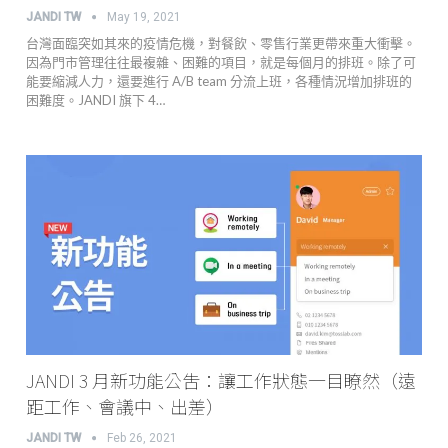
JANDI TW
May 19, 2021
台灣面臨突如其來的疫情危機，對餐飲、零售行業更帶來重大衝擊。
因為門市管理往往最複雜、困難的項目，就是每個月的排班。除了可
能要縮減人力，還要進行 A/B team 分流上班，各種情況增加排班的
困難度。JANDI 旗下 4…
JANDI 3 月新功能公吿：讓工作狀態一目瞭然（遠
距工作、會議中、出差）
JANDI TW
Feb 26, 2021