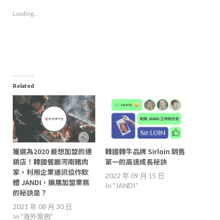
in
in
in
a
new
new
new
friend
Loading...
window)
window)
window)
(Opens
in
new
window)
Related
獲選為2020 最想加盟的連
韓國韓牛品牌 Sirloin 銷售
鎖店！韓國餐廳河南豬肉
第一的高速成長秘訣
家，利用企業通訊協作軟
2022 年 09 月 15 日
體 JANDI，擴展加盟業務
In "JANDI"
的秘訣是？
2021 年 08 月 30 日
In "海外案例"