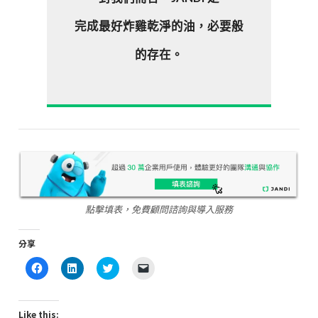
完成最好炸雞乾淨的油，必要般
的存在。
點擊填表，免費顧問諮詢與導入服務
分享
Click
Click
Click
Click
to
to
to
to
share
share
share
email
on
on
on
a
Facebook
LinkedIn
Twitter
link
(Opens
(Opens
(Opens
to
Like this: