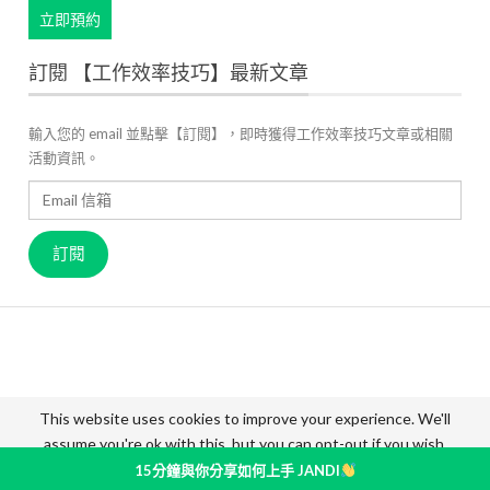
立即預約
訂閱 【工作效率技巧】最新文章
輸入您的 email 並點擊【訂閱】，即時獲得工作效率技巧文章或相關
活動資訊。
Email
信
箱
訂閱
關於 JANDI
產品官網
用戶案例
高效工作管理
最新資訊
成員故事
價格方案
聯絡我們
This website uses cookies to improve your experience. We'll
assume you're ok with this, but you can opt-out if you wish.
© 2026 - JANDI Blog - Taiwan. All Rights Reserved.
Accept
Read More
15分鐘與你分享如何上手 JANDI