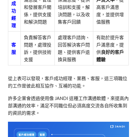
成
和發展客戶關
培訓和支援，解
高客戶滿意
功
係，提供支援
決問題，以及收
度，並提供增
經
和解決問題
集客戶回饋
值服務
理
負責解答客戶
處理客戶諮詢、
有助於提升客
客
問題，處理投
回答解決客戶問
戶滿意度，提
服
訴，提供技術
題、提供客戶退
供
良好的客戶
支援
換貨服務
體驗
從上表可以發現，客戶成功經理、業務、客服，這三項職位
的工作是彼此相互協作、互補的功能。
許多企業會透過使用像 JANDI 這種工作溝通軟體，來提高內
部溝通的效率，滿足不同職位但必須高度交流各自所收集到
的資訊的需求。