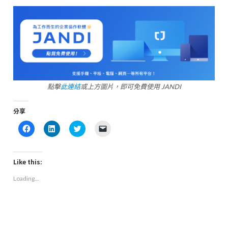
點擊
此連結
或上方圖片，即可免費使用 JANDI
分享
Click
Click
Click
Click
to
to
to
to
share
share
share
email
on
on
on
a
Facebook
LinkedIn
Twitter
link
(Opens
(Opens
(Opens
to
Like this:
in
in
in
a
new
new
new
friend
Loading...
window)
window)
window)
(Opens
in
new
window)