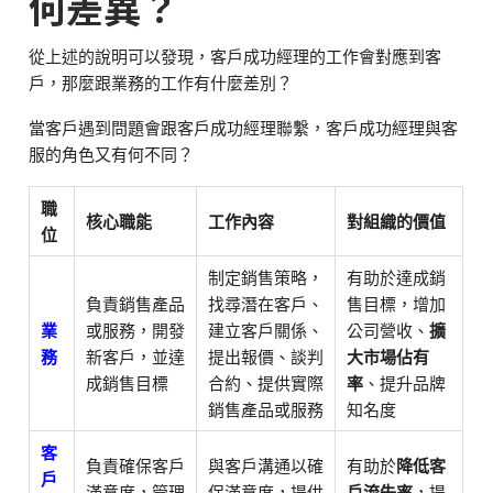
何差異？
從上述的說明可以發現，客戶成功經理的工作會對應到客
戶，那麼跟業務的工作有什麼差別？
當客戶遇到問題會跟客戶成功經理聯繫，客戶成功經理與客
服的角色又有何不同？
職
核心職能
工作內容
對組織的價值
位
制定銷售策略，
有助於達成銷
負責銷售產品
找尋潛在客戶、
售目標，增加
業
或服務，開發
建立客戶關係、
公司營收、
擴
務
新客戶，並達
提出報價、談判
大市場佔有
成銷售目標
合約、提供實際
率
、提升品牌
銷售產品或服務
知名度
客
負責確保客戶
與客戶溝通以確
有助於
降低客
戶
滿意度，管理
保滿意度，提供
戶流失率
，提