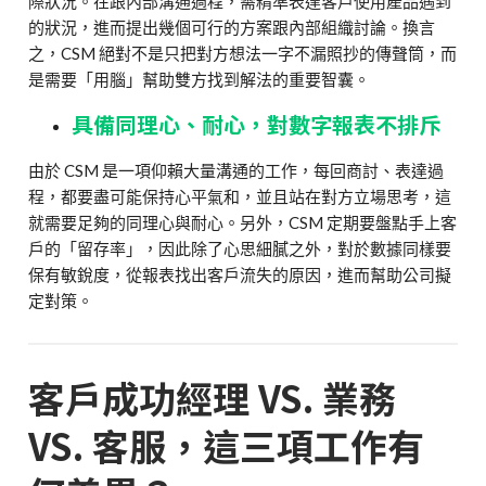
際狀況。在跟內部溝通過程，需精準表達客戶使用產品遇到
的狀況，進而提出幾個可行的方案跟內部組織討論。換言
之，CSM 絕對不是只把對方想法一字不漏照抄的傳聲筒，而
是需要「用腦」幫助雙方找到解法的重要智囊。
具備同理心、耐心，對數字報表不排斥
由於 CSM 是一項仰賴大量溝通的工作，每回商討、表達過
程，都要盡可能保持心平氣和，並且站在對方立場思考，這
就需要足夠的同理心與耐心。另外，CSM 定期要盤點手上客
戶的「留存率」，因此除了心思細膩之外，對於數據同樣要
保有敏銳度，從報表找出客戶流失的原因，進而幫助公司擬
定對策。
客戶成功經理 VS. 業務
VS. 客服，這三項工作有