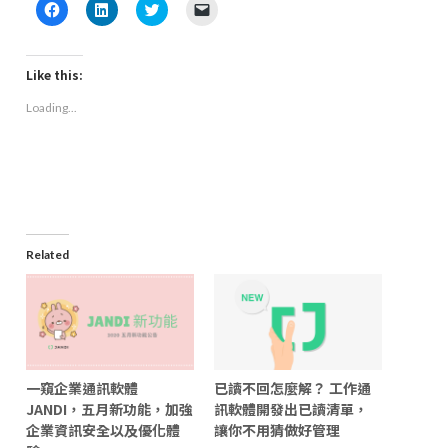
Click
Click
Click
Click
to
to
to
to
share
share
share
email
on
on
on
a
Facebook
LinkedIn
Twitter
link
(Opens
(Opens
(Opens
to
Like this:
in
in
in
a
new
new
new
friend
Loading...
window)
window)
window)
(Opens
in
new
window)
Related
一窺企業通訊軟體
已讀不回怎麼解？ 工作通
JANDI，五月新功能，加強
訊軟體開發出已讀清單，
企業資訊安全以及優化體
讓你不用猜做好管理