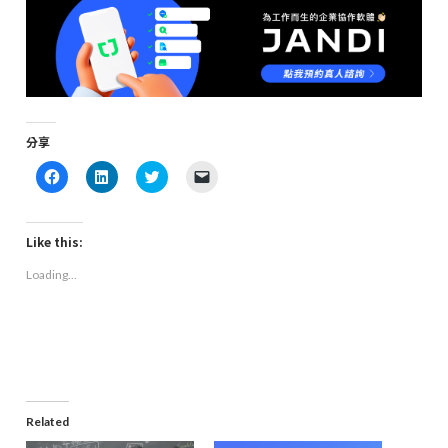
分享
Click
Click
Click
Click
to
to
to
to
share
share
share
email
on
on
on
a
Facebook
LinkedIn
Twitter
link
(Opens
(Opens
(Opens
to
Like this:
in
in
in
a
new
new
new
friend
Loading...
window)
window)
window)
(Opens
in
new
window)
Related