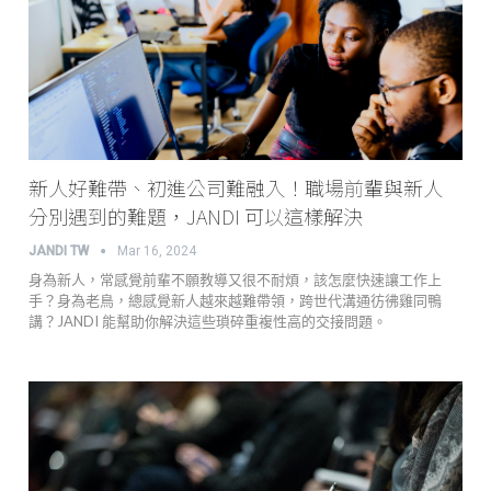
新人好難帶、初進公司難融入！職場前輩與新人
分別遇到的難題，JANDI 可以這樣解決
JANDI TW
Mar 16, 2024
身為新人，常感覺前輩不願教導又很不耐煩，該怎麼快速讓工作上
手？身為老鳥，總感覺新人越來越難帶領，跨世代溝通彷彿雞同鴨
講？JANDI 能幫助你解決這些瑣碎重複性高的交接問題。