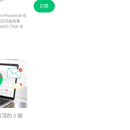
箱
訂閱
 Mackenzie 在
貨公司設有專
O TALK 作
的 8 個