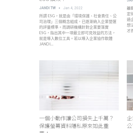
JA
離
JANDI TW
Jan 4, 2022
定
所謂 ESG，就是由「環境保護、社會責任、公
過
司治理」三個概念組成，已逐漸納入企業營運
想
的評量標準。而調研機構針對企業要落實
才
ESG，指出其中一項最立即可見效益的方法，
就是導入數位工具。若以導入企業協作軟體
JANDI…
一個小動作讓公司損失上千萬？
企
保護螢幕資料隱私原來如此重
公