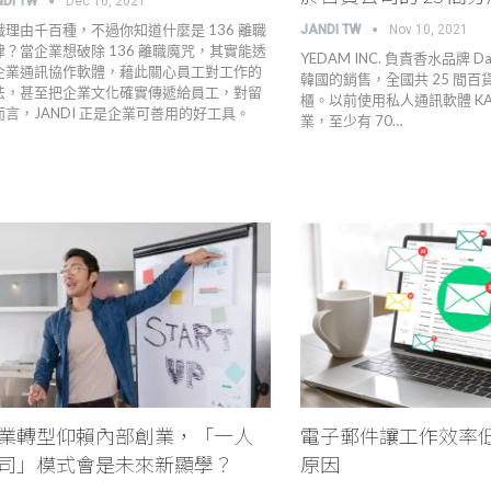
NDI TW
Dec 16, 2021
職理由千百種，不過你知道什麼是 136 離職
JANDI TW
Nov 10, 2021
律？當企業想破除 136 離職魔咒，其實能透
YEDAM INC. 負責香水品牌 Dani
企業通訊協作軟體，藉此關心員工對工作的
韓國的銷售，全國共 25 間百
法，甚至把企業文化確實傳遞給員工，對留
櫃。以前使用私人通訊軟體 KAKA
而言，JANDI 正是企業可善用的好工具。
業，至少有 70…
業轉型仰賴內部創業，「一人
電子郵件讓工作效率低落
司」模式會是未來新顯學？
原因