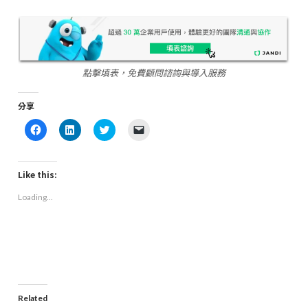
點擊填表，免費顧問諮詢與導入服務
分享
Click
Click
Click
Click
to
to
to
to
share
share
share
email
on
on
on
a
Facebook
LinkedIn
Twitter
link
(Opens
(Opens
(Opens
to
Like this:
in
in
in
a
new
new
new
friend
Loading...
window)
window)
window)
(Opens
in
new
window)
Related