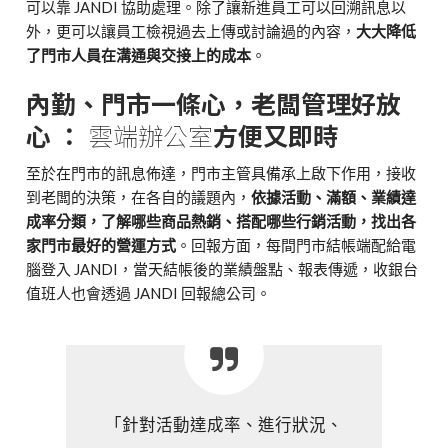
可以靠 JANDI 協助處理。除了讓新進員工可以回溯訊息以
外，更可以讓員工檢視過去上傳或討論過的內容，
大大降低
了門市人員在溝通與交接上的成本
。
內勤、門市一條心，老闆管理好放
心 ：
雲端辦公室
方便又即時
至於在門市的訊息佈達，門市主管具備承上啟下作用，接收
到老闆的決策，在各自的議題內，
依據活動、滿額、業績達
成率分類，了解哪些商品熱銷、搭配哪些行銷活動，找出各
家門市最好的營運方式
。回報方面，每間門市結帳端配給電
腦登入 JANDI，當天結帳後的業績盤點、報表傳遞，收銀台
值班人也會透過 JANDI 回報總公司。
「針對活動達成率、進行狀況、