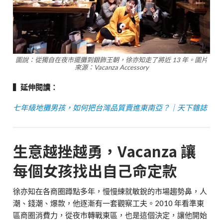
圖說：從獨自在夜市擺攤到銀飾王朝，徐亦知走了將近 13 年。圖片
來源：Vacanza Accessory
▍延伸閱讀：
七年級地攤男孩，如何把台灣品質賣進東南亞？｜天下雜誌
生意越挫越勇，Vacanza 讓
每個女孩找出自己命定款
徐亦知在各商圈蹲點多年，慢慢練就敏銳的市場趨勢鼻，人
潮、錢潮、爆款，他逐漸有一套觀察工夫。2010 年看準東
區商圈消費力，從夜市轉戰東區，也是這個決定，讓他開始