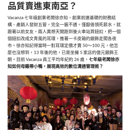
品質賣進東南亞？
Vacanza 七年級創業老闆徐亦知，創業前連基礎的財務結
構、產銷人發財五管，完全一竅不通。僅厭倦領死薪水，就
跟著以前女友，兩人異想天開跑到後火車站買鈕扣，把一個
個鈕扣改成文青風的耳環，推著一卡皮箱的銀飾走闖各夜
市。徐亦知記得當時一對耳環定價才賣 50～100 元，他怎
麼也沒想到，13 年後的他，已是坐擁 5 家店的億元銀飾王
朝。目前 Vacanza 員工平均年紀約 26 歲，
七年級老闆徐亦
知如何母雞帶小鴨，展現高效的數位溝通管理術？