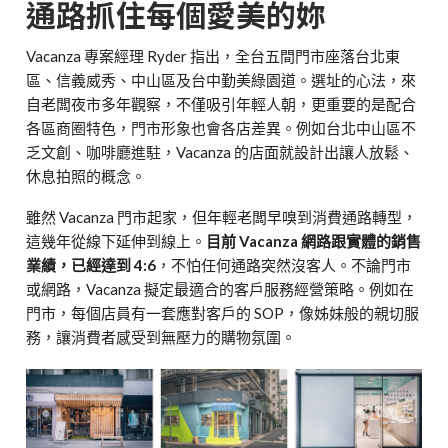
通路抓住每個愛美的妳
Vacanza 專案經理 Ryder 指出，全台五間門市座落台北東
區、信義威秀、中山區及台中勤美綠園道。選址的心法，來
自老闆夜市多年觀察，不僅吸引年輕人朝，更重要的是配合
各區商圈特色，門市形象也會各店差異。例如台北中山區不
乏文創、咖啡廳進駐，Vacanza 的店面就設計出讓人放鬆、
休息拍照的概念。
雖然 Vacanza 門市起家，但年輕老闆早嗅到消費通路轉型，
這幾年從線下延伸到線上。
目前 Vacanza 網路跟實體的銷售
業績，已經達到 4:6
，不怕任何通路突然沒客人。不論門市
或網路，Vacanza 擬定最適合的客戶服務經營策略。例如在
門市，每個店員有一套應對客戶的 SOP，像姊妹般的親切服
務，讓消費者感受到無壓力的購物氛圍。