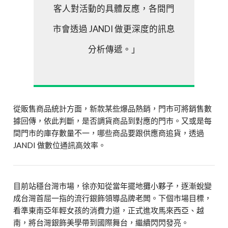
客人對活動的具體反應，各間門
市會透過 JANDI 做更深度的訊息
分析傳遞。」
從販售商品統計方面，新款某些爆品熱銷，門市可將銷售數
據回傳，依此判斷，是否調貨商品到對應的門市。又或是每
間門市的庫存數量不一，哪些商品要跟供應商追貨，透過
JANDI 做數位通訊高效率。
目前站穩台灣市場，徐亦知從當年擺地攤小夥子，逐漸蛻變
成台灣首屈一指的流行銀飾領導品牌老闆。下個市場目標，
看準東南亞年輕女孩的消費力道，正式進攻馬來西亞、越
南，將台灣銀飾美學帶到國際舞台，繼續閃閃發亮。