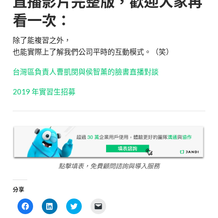
直播影片完整版，歡迎大家再
看一次：
除了能複習之外，
也能實際上了解我們公司平時的互動模式。（笑）
台灣區負責人曹凱閔與侯智薰的臉書直播對談
2019 年實習生招募
點擊填表，免費顧問諮詢與導入服務
分享
Click
Click
Click
Click
to
to
to
to
share
share
share
email