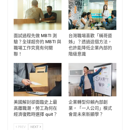
面試過程先做 MBTI 測
台灣職場喜歡「稱哥道
驗？全球超夯的 MBTI 與
姊」？透過這個方法，
職場工作究竟有何關
也許能降低企業內部的
聯！
階級意識
美國解封卻面臨史上最
企業轉型仰賴內部創
高離職潮，勞工為何在
業，「一人公司」模式
經濟復甦時選擇 quit？
會是未來新顯學？
PREV
NEXT