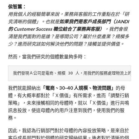
侯智薰：
用我個人的經驗簡單來說，業務與客服的工作重點在於「研
究清晰的個體」。也就是
如果我們是客戶成長部門（JANDI
的 Customer Success 職位結合了業務與客服）
，我們會很
清楚我們面對的是誰？是哪間公司？屬於什麼產業？規模多
少？進而研究該如何解決他們的問題？接觸並提供價值。
然而，當我們研究的個體數量夠多時：
我們發現Ａ公司是電商、規模 30 人，用我們的服務處理物流上的問
我們就能歸納出
「電商、30–40 人規模、物流問題」
的母
體，有大概率都對於「Ｘ價值」有所需求，進而「調整行銷
策略」，未來接觸相同的母體時，就以「Ｘ價值」進行共鳴
訊息投放，使這母體內的用戶注意到我們，使用我們的服
務。
因此，我認為行銷部門對於母體的內容投放策略，是來自於
客戶成長部門對於個體的研究歸納結果。後者對於清晰的個