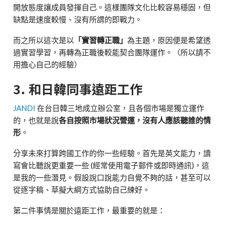
開放態度讓成員發揮自己。這樣團隊文化比較容易穩固，但
缺點是速度較慢、沒有所謂的即戰力。
而之所以這次是以
「實習轉正職」
為主題，原因便是希望透
過實習學習，再轉為正職後較能契合團隊運作。（所以請不
用擔心自己的經驗）
3. 和日韓同事遠距工作
JANDI
在台日韓三地成立辦公室，且各個市場是獨立運作
的，也就是說
各自按照市場狀況營運，沒有人應該聽誰的情
形
。
分享未來打算跨國工作的你一些經驗。首先是英文能力，讀
寫會比聽說更重要一些 (經常使用電子郵件或即時通訊)，這
是我的一些潛見。假設說口說能力自覺不夠的話，甚至可以
從逐字稿、草擬大綱方式協助自己練好。
第二件事情是關於遠距工作，最重要的就是：