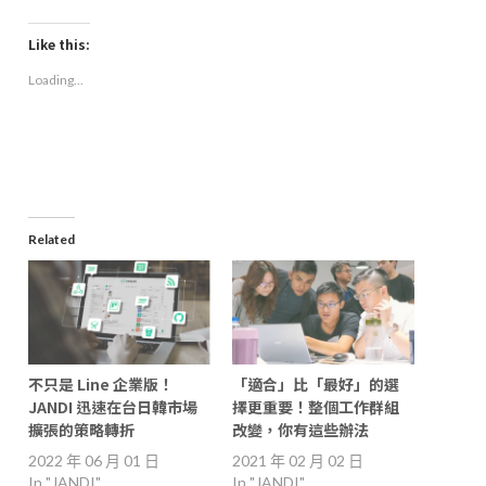
on
on
on
a
Facebook
LinkedIn
Twitter
link
(Opens
(Opens
(Opens
to
Like this:
in
in
in
a
new
new
new
friend
Loading...
window)
window)
window)
(Opens
in
new
window)
Related
不只是 Line 企業版！
「適合」比「最好」的選
JANDI 迅速在台日韓市場
擇更重要！整個工作群組
擴張的策略轉折
改變，你有這些辦法
2022 年 06 月 01 日
2021 年 02 月 02 日
In "JANDI"
In "JANDI"