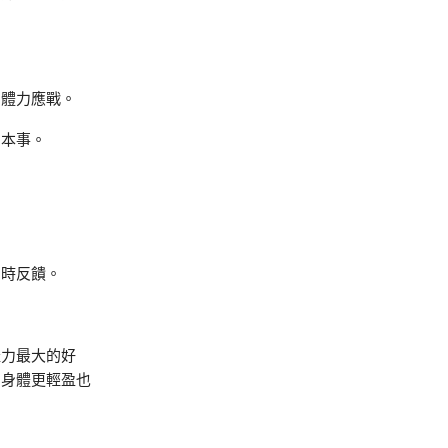
的體力應戰。
的本事。
即時反饋。
產力最大的好
的身體更輕盈也