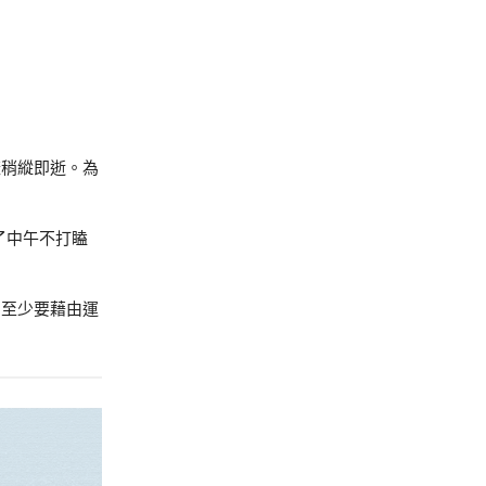
樣稍縱即逝。為
了中午不打瞌
，至少要藉由運