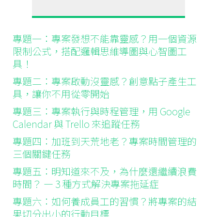
專題一：
專案發想不能靠靈感？用一個資源
限制公式，搭配邏輯思維導圖與心智圖工
具！
專題二：
專案啟動沒靈感？創意點子產生工
具，讓你不用從零開始
專題三：
專案執行與時程管理，用 Google
Calendar 與 Trello 來追蹤任務
專題四：
加班到天荒地老？專案時間管理的
三個關鍵任務
專題五：
明知道來不及，為什麼還繼續浪費
時間？ — 3 種方式解決專案拖延症
專題六：
如何養成員工的習慣？將專案的結
果切分出小的行動目標