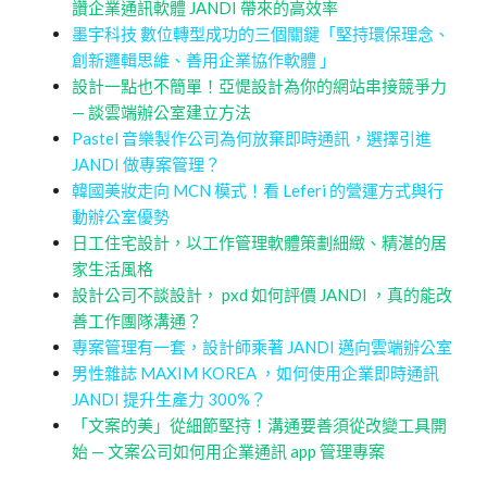
讚企業通訊軟體 JANDI 帶來的高效率
墨宇科技 數位轉型成功的三個關鍵「堅持環保理念、
創新邏輯思維、善用企業協作軟體 」
設計一點也不簡單！亞惿設計為你的網站串接競爭力
— 談雲端辦公室建立方法
Pastel 音樂製作公司為何放棄即時通訊，選擇引進
JANDI 做專案管理？
韓國美妝走向 MCN 模式！看 Leferi 的營運方式與行
動辦公室優勢
日工住宅設計，以工作管理軟體策劃細緻、精湛的居
家生活風格
設計公司不談設計， pxd 如何評價 JANDI ，真的能改
善工作團隊溝通？
專案管理有一套，設計師乘著 JANDI 邁向雲端辦公室
男性雜誌 MAXIM KOREA ，如何使用企業即時通訊
JANDI 提升生產力 300%？
「文案的美」從細節堅持！溝通要善須從改變工具開
始 — 文案公司如何用企業通訊 app 管理專案