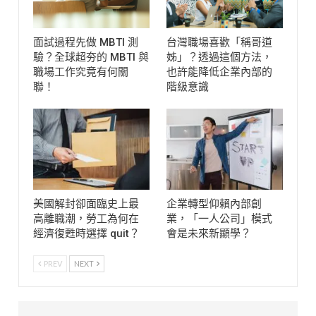
面試過程先做 MBTI 測
台灣職場喜歡「稱哥道
驗？全球超夯的 MBTI 與
姊」？透過這個方法，
職場工作究竟有何關
也許能降低企業內部的
聯！
階級意識
美國解封卻面臨史上最
企業轉型仰賴內部創
高離職潮，勞工為何在
業，「一人公司」模式
經濟復甦時選擇 quit？
會是未來新顯學？
PREV
NEXT