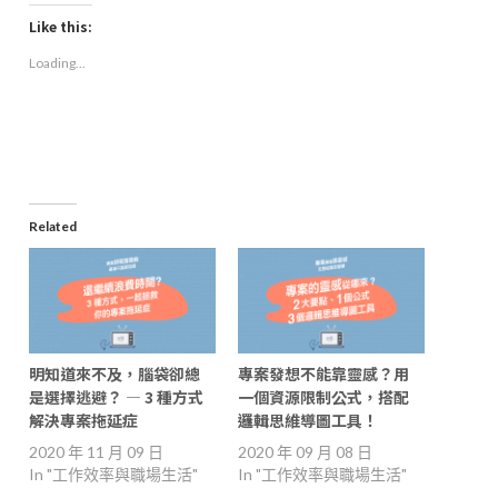
Facebook
LinkedIn
Twitter
link
(Opens
(Opens
(Opens
to
Like this:
in
in
in
a
new
new
new
friend
Loading...
window)
window)
window)
(Opens
in
new
window)
Related
明知道來不及，腦袋卻總
專案發想不能靠靈感？用
是選擇逃避？ — 3 種方式
一個資源限制公式，搭配
解決專案拖延症
邏輯思維導圖工具！
2020 年 11 月 09 日
2020 年 09 月 08 日
In "工作效率與職場生活"
In "工作效率與職場生活"