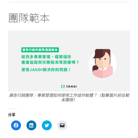
團隊範本
廣告行銷團隊｜專案管理如何使用工作協作軟體？（點擊圖片前往範
本團隊）
分享
Click
Click
Click
Click
to
to
to
to
share
share
share
email
on
on
on
a