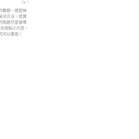
1
的難題，總是無
解決方法，其實
的問題可是會導
場合用點小巧思，
式可以應用！