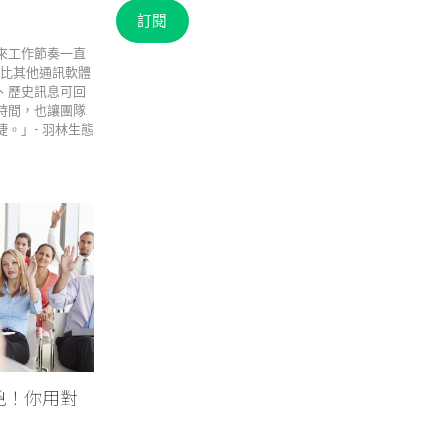
箱
訂閱
來工作節奏一直
覺得比其他通訊軟體
、歷史訊息可回
時間，也讓團隊
。」- 羽林生態
兇！你用對