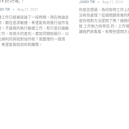
作良好呢？
JANDI TW
Aug 11, 2016
你是否想過，為何有時工作上
NDI TW
Aug 27, 2021
法有效處理？這個問題背後的
捷工作已經被談論了一段時間。現在無論走
是你用對方法提問了嗎？細微
哪，都在追求敏捷、希望能有效進行協作及
致 工作無力效率低 的。工作
流。不過真的執行敏捷工作、和只是討論敏
讓我們來看看，有哪些提問方
工作，有很大的差別。要如何開始執行、以
能順利的與短對協作呢？我整理的一個清
，希望能幫助到你和團隊。