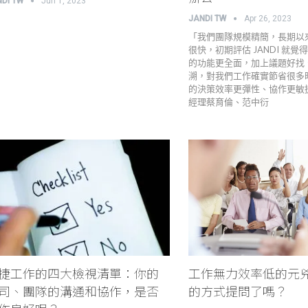
NDI TW
Jun 1, 2023
JANDI TW
Apr 26, 2023
「我們團隊規模精簡，長期以
很快，初期評估 JANDI 就
的功能更全面，加上議題好找
溯，對我們工作確實節省很多
的決策效率更彈性、協作更敏捷
經理蔡育倫、范中衍
捷工作的四大檢視清單：你的
工作無力效率低的元
司、團隊的溝通和協作，是否
的方式提問了嗎？