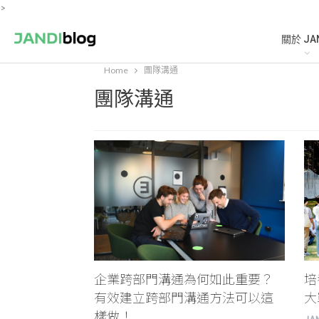
>
關於 JA
Home
團隊溝通
團隊溝通
企業跨部門溝通為何如此重要？
培
有效建立跨部門溝通方法可以這
大
樣做！