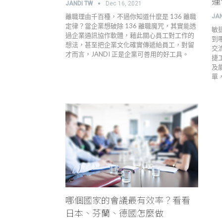
運
JANDI TW
Dec 16, 2021
離職理由千百種，不過你知道什麼是 136 離職
JA
定律？當企業想破除 136 離職魔咒，其實能透
敏
過企業通訊協作軟體，藉此關心員工對工作的
到
想法，甚至把企業文化確實傳遞給員工，對留
交
才而言，JANDI 正是企業可善用的好工具。
捷
及
單
哪個國家的會議最有效率？看看
日本、芬蘭、德國怎麼做