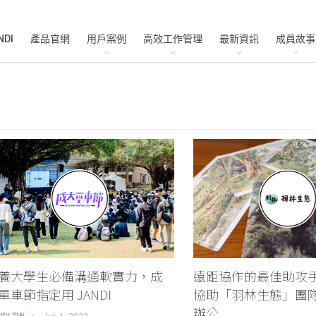
NDI
產品官網
用戶案例
高效工作管理
最新資訊
成員故事
養大學生必備溝通軟實力，成
遠距協作的最佳助攻手！
單車節指定用 JANDI
協助「羽林生態」團
辦公