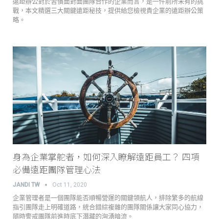
遠距辦公對於習慣面對面團隊合作的企業而言，是一件前所未有的挑
戰，本文精選三大關鍵遠距秘技，提供給您檢視貴企業的遠距辦公策
略。
身為企業掌舵者，如何深入瞭解遠距員工？ 四項
必備遠距團隊管理心法
JANDI TW
Oct 11, 2020
企業管理者是一個團隊能否順暢營運的關鍵領航人，排除繁多的航線
指引團隊走上明確道路，統合錯綜複雜的團隊關係讓大家同心協力，
隨時警戒團隊前進時底下潛藏的洶湧暗流。