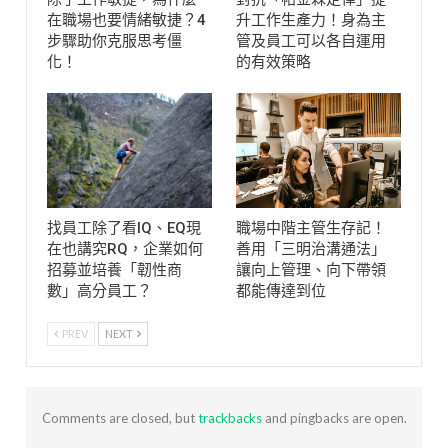
在職場也要情緒敏捷？4
升工作生產力！身為主
步驟助你克服思考僵
管及員工可以各自運用
化！
的有效策略
找員工除了看IQ、EQ現
職場中階主管生存記！
在也講究RQ，企業如何
善用「三明治溝通法」
招募並培養「韌性商
讓向上管理、向下帶領
數」高分員工？
都能傳達到位
PREV
NEXT
Comments are closed, but
trackbacks
and pingbacks are open.