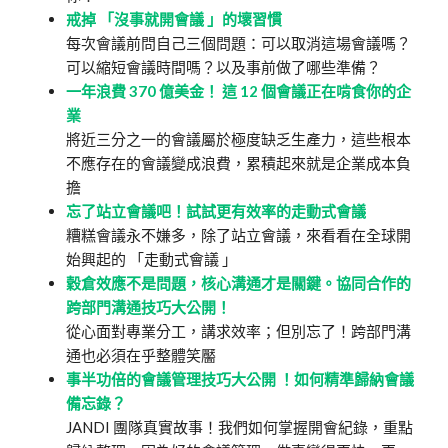
戒掉 「沒事就開會議 」的壞習慣
每次會議前問自己三個問題：可以取消這場會議嗎？
可以縮短會議時間嗎？以及事前做了哪些準備？
一年浪費 370 億美金！ 這 12 個會議正在啃食你的企
業
將近三分之一的會議屬於極度缺乏生產力，這些根本
不應存在的會議變成浪費，累積起來就是企業成本負
擔
忘了站立會議吧！試試更有效率的走動式會議
糟糕會議永不嫌多，除了站立會議，來看看在全球開
始興起的 「走動式會議 」
穀倉效應不是問題，核心溝通才是關鍵。協同合作的
跨部門溝通技巧大公開！
從心面對專業分工，講求效率；但別忘了！跨部門溝
通也必須在乎整體笑靨
事半功倍的會議管理技巧大公開 ！如何精準歸納會議
備忘錄？
JANDI 團隊真實故事！我們如何掌握開會紀錄，重點