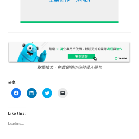
點擊填表，免費顧問諮詢與導入服務
分享
Click
Click
Click
Click
to
to
to
to
share
share
share
email
on
on
on
a
Facebook
LinkedIn
Twitter
link
(Opens
(Opens
(Opens
to
Like this:
in
in
in
a
new
new
new
friend
Loading...
window)
window)
window)
(Opens
in
new
window)