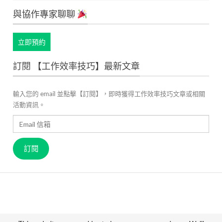
與協作專家聊聊
立即預約
訂閱 【工作效率技巧】最新文章
輸入您的 email 並點擊【訂閱】，即時獲得工作效率技巧文章或相關
活動資訊。
Email
信
箱
訂閱
關於 JANDI
產品官網
用戶案例
高效工作管理
最新資訊
成員故事
價格方案
聯絡我們